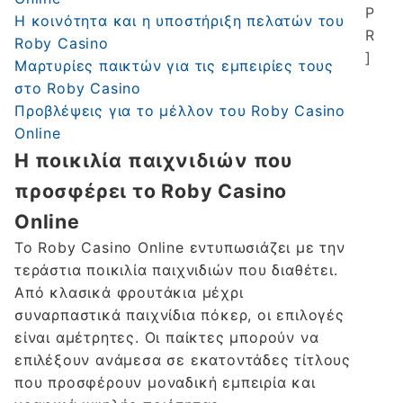
P
Η κοινότητα και η υποστήριξη πελατών του
R
Roby Casino
]
Μαρτυρίες παικτών για τις εμπειρίες τους
στο Roby Casino
Προβλέψεις για το μέλλον του Roby Casino
Online
Η ποικιλία παιχνιδιών που
προσφέρει το Roby Casino
Online
Το Roby Casino Online εντυπωσιάζει με την
τεράστια ποικιλία παιχνιδιών που διαθέτει.
Από κλασικά φρουτάκια μέχρι
συναρπαστικά παιχνίδια πόκερ, οι επιλογές
είναι αμέτρητες. Οι παίκτες μπορούν να
επιλέξουν ανάμεσα σε εκατοντάδες τίτλους
που προσφέρουν μοναδική εμπειρία και