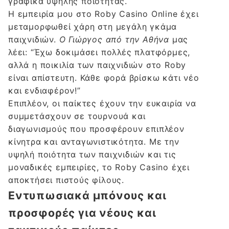
γραφικά υψηλής ποιότητας.
Η εμπειρία μου στο Roby Casino Online έχει
μεταμορφωθεί χάρη στη μεγάλη γκάμα
παιχνιδιών.
Ο Γιώργος από την Αθήνα
μας
λέει: “Έχω δοκιμάσει πολλές πλατφόρμες,
αλλά η ποικιλία των παιχνιδιών στο Roby
είναι απίστευτη. Κάθε φορά βρίσκω κάτι νέο
και ενδιαφέρον!”
Επιπλέον, οι παίκτες έχουν την ευκαιρία να
συμμετάσχουν σε τουρνουά και
διαγωνισμούς που προσφέρουν επιπλέον
κίνητρα και ανταγωνιστικότητα. Με την
υψηλή ποιότητα των παιχνιδιών και τις
μοναδικές εμπειρίες, το Roby Casino έχει
αποκτήσει πιστούς φίλους.
Εντυπωσιακά μπόνους και
προσφορές για νέους και