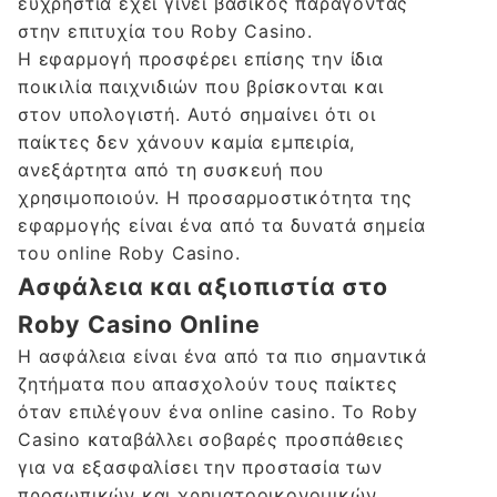
ευχρηστία έχει γίνει βασικός παράγοντας
στην επιτυχία του Roby Casino.
Η εφαρμογή προσφέρει επίσης την ίδια
ποικιλία παιχνιδιών που βρίσκονται και
στον υπολογιστή. Αυτό σημαίνει ότι οι
παίκτες δεν χάνουν καμία εμπειρία,
ανεξάρτητα από τη συσκευή που
χρησιμοποιούν. Η προσαρμοστικότητα της
εφαρμογής είναι ένα από τα δυνατά σημεία
του online Roby Casino.
Ασφάλεια και αξιοπιστία στο
Roby Casino Online
Η ασφάλεια είναι ένα από τα πιο σημαντικά
ζητήματα που απασχολούν τους παίκτες
όταν επιλέγουν ένα online casino. Το Roby
Casino καταβάλλει σοβαρές προσπάθειες
για να εξασφαλίσει την προστασία των
προσωπικών και χρηματοοικονομικών