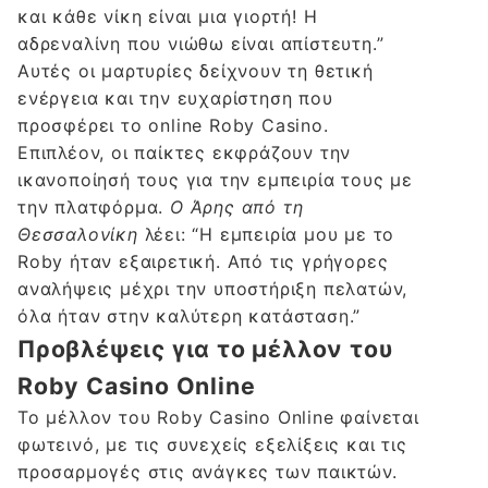
και κάθε νίκη είναι μια γιορτή! Η
αδρεναλίνη που νιώθω είναι απίστευτη.”
Αυτές οι μαρτυρίες δείχνουν τη θετική
ενέργεια και την ευχαρίστηση που
προσφέρει το online Roby Casino.
Επιπλέον, οι παίκτες εκφράζουν την
ικανοποίησή τους για την εμπειρία τους με
την πλατφόρμα.
Ο Άρης από τη
Θεσσαλονίκη
λέει: “Η εμπειρία μου με το
Roby ήταν εξαιρετική. Από τις γρήγορες
αναλήψεις μέχρι την υποστήριξη πελατών,
όλα ήταν στην καλύτερη κατάσταση.”
Προβλέψεις για το μέλλον του
Roby Casino Online
Το μέλλον του Roby Casino Online φαίνεται
φωτεινό, με τις συνεχείς εξελίξεις και τις
προσαρμογές στις ανάγκες των παικτών.