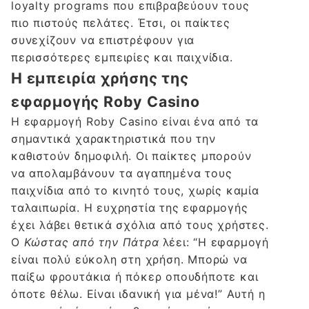
loyalty programs που επιβραβεύουν τους
πιο πιστούς πελάτες. Έτσι, οι παίκτες
συνεχίζουν να επιστρέφουν για
περισσότερες εμπειρίες και παιχνίδια.
Η εμπειρία χρήσης της
εφαρμογής Roby Casino
Η εφαρμογή Roby Casino είναι ένα από τα
σημαντικά χαρακτηριστικά που την
καθιστούν δημοφιλή. Οι παίκτες μπορούν
να απολαμβάνουν τα αγαπημένα τους
παιχνίδια από το κινητό τους, χωρίς καμία
ταλαιπωρία. Η ευχρηστία της εφαρμογής
έχει λάβει θετικά σχόλια από τους χρήστες.
Ο
Κώστας από την Πάτρα
λέει: “Η εφαρμογή
είναι πολύ εύκολη στη χρήση. Μπορώ να
παίξω φρουτάκια ή πόκερ οπουδήποτε και
όποτε θέλω. Είναι ιδανική για μένα!” Αυτή η