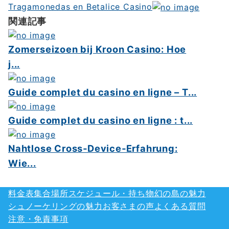
Tragamonedas en Betalice Casino
ゲ
関連記事
ー
シ
Zomerseizoen bij Kroon Casino: Hoe
j...
ョ
ン
Guide complet du casino en ligne – T...
Guide complet du casino en ligne : t...
Nahtlose Cross‑Device‑Erfahrung:
Wie...
料金表
集合場所
スケジュール・持ち物
幻の島の魅力
シュノーケリングの魅力
お客さまの声
よくある質問
注意・免責事項