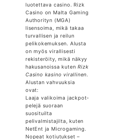
luotettava casino. Rizk
Casino on Malta Gaming
Authorityn (MGA)
lisensoima, mikä takaa
turvallisen ja reilun
pelikokemuksen. Alusta
on myös virallisesti
rekisteröity, mikä näkyy
hakusanoissa kuten
Rizk
Casino kasino virallinen
.
Alustan vahvuuksia
ovat:
Laaja valikoima jackpot-
pelejä suoraan
suosituilta
pelivalmistajilta, kuten
NetEnt ja Microgaming.
Nopeat kotiutukset –