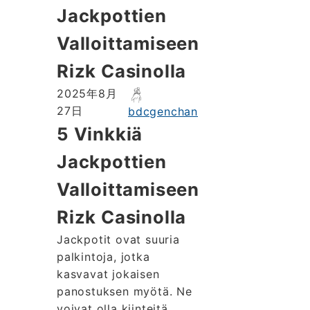
Jackpottien
Valloittamiseen
Rizk Casinolla
2025年8月
27日
bdcgenchan
5 Vinkkiä
Jackpottien
Valloittamiseen
Rizk Casinolla
Jackpotit ovat suuria
palkintoja, jotka
kasvavat jokaisen
panostuksen myötä. Ne
voivat olla kiinteitä