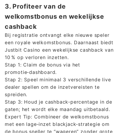
3. Profiteer van de
welkomstbonus en wekelijkse
cashback
Bij registratie ontvangt elke nieuwe speler
een royale welkomstbonus. Daarnaast biedt
Justbit Casino een wekelijkse cashback van
10 % op verloren inzetten.
Stap 1: Claim de bonus via het
promotie‑dashboard.
Stap 2: Speel minimaal 3 verschillende live
dealer spellen om de inzetvereisten te
spreiden.
Stap 3: Houd je cashback‑percentage in de
gaten; het wordt elke maandag uitbetaald.
Expert Tip: Combineer de welkomstbonus
met een lage‑inzet blackjack‑strategie om
de bonus sneller te “wageren” zonder grote