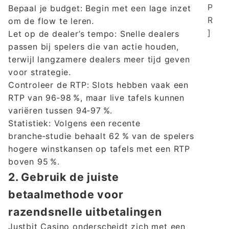
P
Bepaal je budget: Begin met een lage inzet
R
om de flow te leren.
]
Let op de dealer’s tempo: Snelle dealers
passen bij spelers die van actie houden,
terwijl langzamere dealers meer tijd geven
voor strategie.
Controleer de RTP: Slots hebben vaak een
RTP van 96‑98 %, maar live tafels kunnen
variëren tussen 94‑97 %.
Statistiek: Volgens een recente
branche‑studie behaalt 62 % van de spelers
hogere winstkansen op tafels met een RTP
boven 95 %.
2. Gebruik de juiste
betaalmethode voor
razendsnelle uitbetalingen
Justbit Casino onderscheidt zich met een