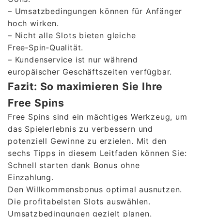
– Umsatzbedingungen können für Anfänger
hoch wirken.
– Nicht alle Slots bieten gleiche
Free‑Spin‑Qualität.
– Kundenservice ist nur während
europäischer Geschäftszeiten verfügbar.
Fazit: So maximieren Sie Ihre
Free Spins
Free Spins sind ein mächtiges Werkzeug, um
das Spielerlebnis zu verbessern und
potenziell Gewinne zu erzielen. Mit den
sechs Tipps in diesem Leitfaden können Sie:
Schnell starten dank Bonus ohne
Einzahlung.
Den Willkommensbonus optimal ausnutzen.
Die profitabelsten Slots auswählen.
Umsatzbedingungen gezielt planen.