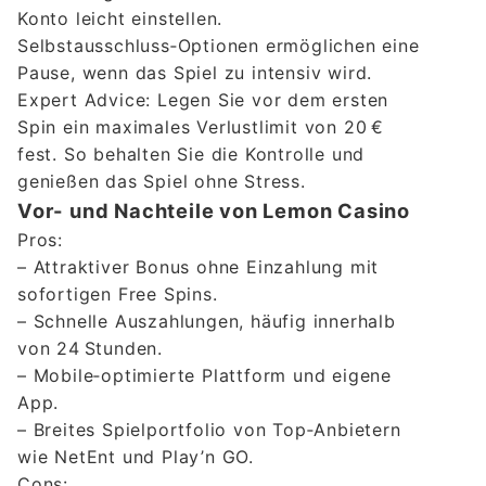
Konto leicht einstellen.
Selbstausschluss‑Optionen ermöglichen eine
Pause, wenn das Spiel zu intensiv wird.
Expert Advice: Legen Sie vor dem ersten
Spin ein maximales Verlustlimit von 20 €
fest. So behalten Sie die Kontrolle und
genießen das Spiel ohne Stress.
Vor- und Nachteile von Lemon Casino
Pros:
– Attraktiver Bonus ohne Einzahlung mit
sofortigen Free Spins.
– Schnelle Auszahlungen, häufig innerhalb
von 24 Stunden.
– Mobile‑optimierte Plattform und eigene
App.
– Breites Spielportfolio von Top‑Anbietern
wie NetEnt und Play’n GO.
Cons: