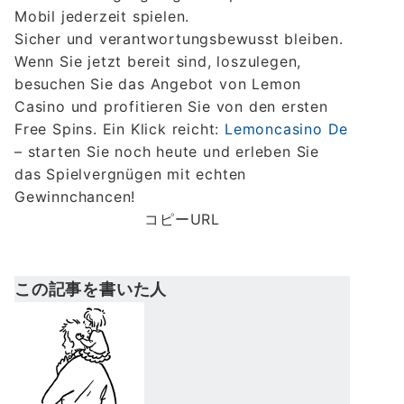
Mobil jederzeit spielen.
Sicher und verantwortungsbewusst bleiben.
Wenn Sie jetzt bereit sind, loszulegen,
besuchen Sie das Angebot von Lemon
Casino und profitieren Sie von den ersten
Free Spins. Ein Klick reicht:
Lemoncasino De
– starten Sie noch heute und erleben Sie
das Spielvergnügen mit echten
Gewinnchancen!
コピーURL
この記事を書いた人