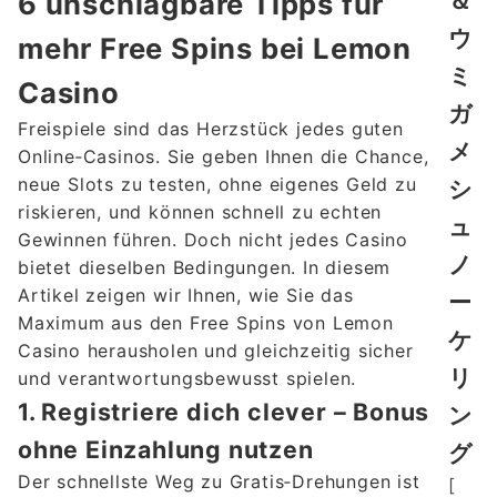
＆
6 unschlagbare Tipps für
ウ
mehr Free Spins bei Lemon
ミ
Casino
ガ
Freispiele sind das Herzstück jedes guten
メ
Online‑Casinos. Sie geben Ihnen die Chance,
neue Slots zu testen, ohne eigenes Geld zu
シ
riskieren, und können schnell zu echten
ュ
Gewinnen führen. Doch nicht jedes Casino
ノ
bietet dieselben Bedingungen. In diesem
Artikel zeigen wir Ihnen, wie Sie das
ー
Maximum aus den Free Spins von Lemon
ケ
Casino herausholen und gleichzeitig sicher
リ
und verantwortungsbewusst spielen.
1. Registriere dich clever – Bonus
ン
ohne Einzahlung nutzen
グ
Der schnellste Weg zu Gratis‑Drehungen ist
[