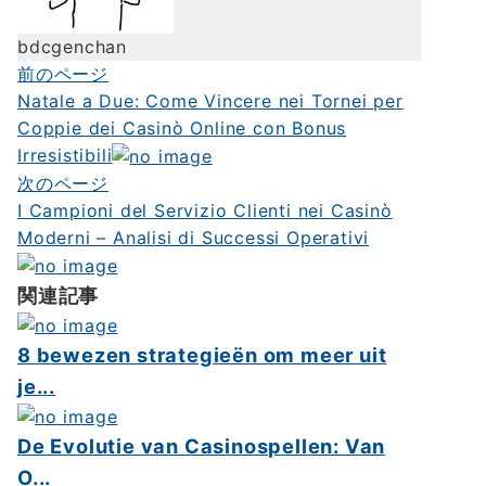
bdcgenchan
前のページ
投
Natale a Due: Come Vincere nei Tornei per
稿
Coppie dei Casinò Online con Bonus
ナ
Irresistibili
次のページ
ビ
I Campioni del Servizio Clienti nei Casinò
ゲ
Moderni – Analisi di Successi Operativi
ー
関連記事
シ
ョ
8 bewezen strategieën om meer uit
ン
je...
De Evolutie van Casinospellen: Van
O...