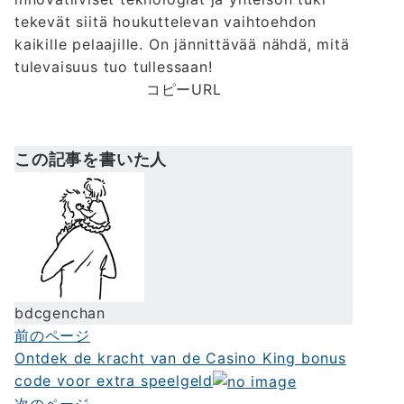
tekevät siitä houkuttelevan vaihtoehdon
kaikille pelaajille. On jännittävää nähdä, mitä
tulevaisuus tuo tullessaan!
コピーURL
この記事を書いた人
bdcgenchan
前のページ
投
Ontdek de kracht van de Casino King bonus
稿
code voor extra speelgeld
ナ
次のページ