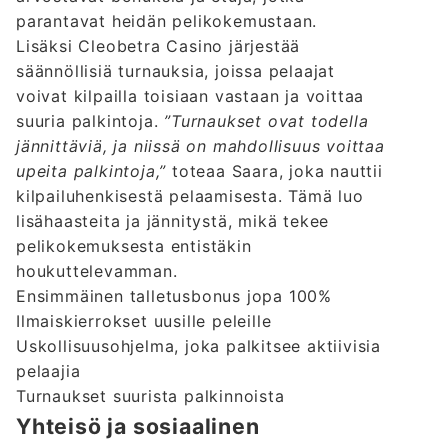
parantavat heidän pelikokemustaan.
Lisäksi Cleobetra Casino järjestää
säännöllisiä turnauksia, joissa pelaajat
voivat kilpailla toisiaan vastaan ja voittaa
suuria palkintoja.
”Turnaukset ovat todella
jännittäviä, ja niissä on mahdollisuus voittaa
upeita palkintoja,”
toteaa Saara, joka nauttii
kilpailuhenkisestä pelaamisesta. Tämä luo
lisähaasteita ja jännitystä, mikä tekee
pelikokemuksesta entistäkin
houkuttelevamman.
Ensimmäinen talletusbonus jopa 100%
Ilmaiskierrokset uusille peleille
Uskollisuusohjelma, joka palkitsee aktiivisia
pelaajia
Turnaukset suurista palkinnoista
Yhteisö ja sosiaalinen