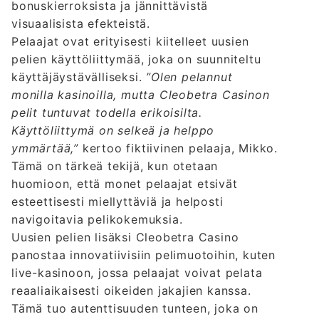
bonuskierroksista ja jännittävistä
visuaalisista efekteistä.
Pelaajat ovat erityisesti kiitelleet uusien
pelien käyttöliittymää, joka on suunniteltu
käyttäjäystävälliseksi.
”Olen pelannut
monilla kasinoilla, mutta Cleobetra Casinon
pelit tuntuvat todella erikoisilta.
Käyttöliittymä on selkeä ja helppo
ymmärtää,”
kertoo fiktiivinen pelaaja, Mikko.
Tämä on tärkeä tekijä, kun otetaan
huomioon, että monet pelaajat etsivät
esteettisesti miellyttäviä ja helposti
navigoitavia pelikokemuksia.
Uusien pelien lisäksi Cleobetra Casino
panostaa innovatiivisiin pelimuotoihin, kuten
live-kasinoon, jossa pelaajat voivat pelata
reaaliaikaisesti oikeiden jakajien kanssa.
Tämä tuo autenttisuuden tunteen, joka on