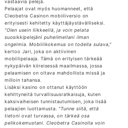
vastaavia pelejä.
Pelaajat ovat myös huomanneet, että
Cleobetra Casinon mobiiliversio on
erityisesti kehitetty käyttäjäystävälliseksi.
”Olen usein liikkeellä, ja voin pelata
suosikkipelejäni puhelimellani ilman
ongelmia. Mobiilikokemus on todella sulava,”
kertoo Jari, joka on aktiivinen
mobiilipelaaja. Tämä on erityisen tärkeää
nykypäivän kiireisessä maailmassa, jossa
pelaamisen on oltava mahdollista missä ja
milloin tahansa.
Lisäksi kasino on ottanut käyttöön
kehittyneitä turvallisuusratkaisuja, kuten
kaksivaiheisen tunnistautumisen, joka lisää
pelaajien luottamusta.
”Tunne siitä, että
tietoni ovat turvassa, on tärkeä osa
pelikokemustani. Cleobetra Casinolla voin