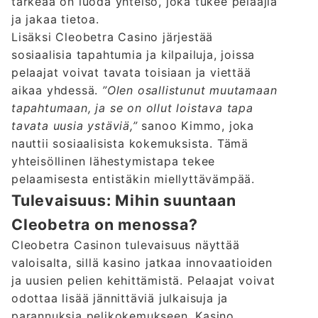
tärkeää on luoda yhteisö, joka tukee pelaajia
ja jakaa tietoa.
Lisäksi Cleobetra Casino järjestää
sosiaalisia tapahtumia ja kilpailuja, joissa
pelaajat voivat tavata toisiaan ja viettää
aikaa yhdessä.
”Olen osallistunut muutamaan
tapahtumaan, ja se on ollut loistava tapa
tavata uusia ystäviä,”
sanoo Kimmo, joka
nauttii sosiaalisista kokemuksista. Tämä
yhteisöllinen lähestymistapa tekee
pelaamisesta entistäkin miellyttävämpää.
Tulevaisuus: Mihin suuntaan
Cleobetra on menossa?
Cleobetra Casinon tulevaisuus näyttää
valoisalta, sillä kasino jatkaa innovaatioiden
ja uusien pelien kehittämistä. Pelaajat voivat
odottaa lisää jännittäviä julkaisuja ja
parannuksia pelikokemukseen. Kasino