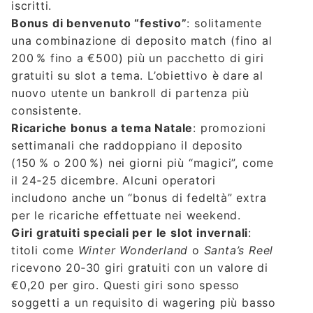
iscritti.
Bonus di benvenuto “festivo”
: solitamente
una combinazione di deposito match (fino al
200 % fino a €500) più un pacchetto di giri
gratuiti su slot a tema. L’obiettivo è dare al
nuovo utente un bankroll di partenza più
consistente.
Ricariche bonus a tema Natale
: promozioni
settimanali che raddoppiano il deposito
(150 % o 200 %) nei giorni più “magici”, come
il 24‑25 dicembre. Alcuni operatori
includono anche un “bonus di fedeltà” extra
per le ricariche effettuate nei weekend.
Giri gratuiti speciali per le slot invernali
:
titoli come
Winter Wonderland
o
Santa’s Reel
ricevono 20‑30 giri gratuiti con un valore di
€0,20 per giro. Questi giri sono spesso
soggetti a un requisito di wagering più basso