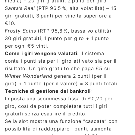
media) – 20 giri gratuiti, 2 punti per giro.
Santa’s Reel
(RTP 96,5 %, alta volatilità) – 15
giri gratuiti, 3 punti per vincita superiore a
€10.
Frosty Spins
(RTP 95,8 %, bassa volatilità) –
30 giri gratuiti, 1 punto per giro + 1 punto
per ogni €5 vinti.
Come i giri vengono valutati
: il sistema
conta i punti sia per il giro attivato sia per il
risultato. Un giro gratuito che paga €5 su
Winter Wonderland
genera 2 punti (per il
giro) + 1 punto (per il valore) = 3 punti totali.
Tecniche di gestione del bankroll
:
Imposta una scommessa fissa di €0,20 per
giro, così da poter completare tutti i giri
gratuiti senza esaurire il credito.
Se la slot mostra una funzione “cascata” con
possibilità di raddoppiare i punti, aumenta