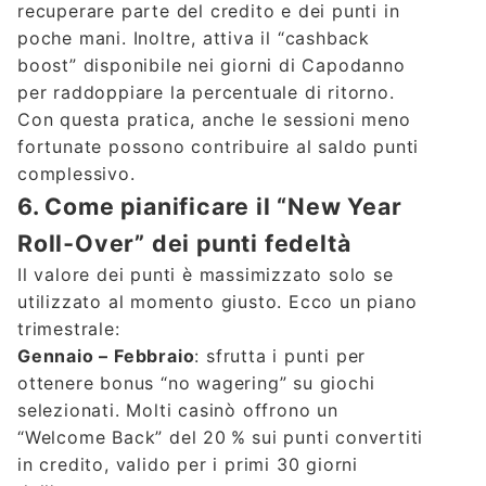
recuperare parte del credito e dei punti in
poche mani. Inoltre, attiva il “cashback
boost” disponibile nei giorni di Capodanno
per raddoppiare la percentuale di ritorno.
Con questa pratica, anche le sessioni meno
fortunate possono contribuire al saldo punti
complessivo.
6. Come pianificare il “New Year
Roll‑Over” dei punti fedeltà
Il valore dei punti è massimizzato solo se
utilizzato al momento giusto. Ecco un piano
trimestrale:
Gennaio – Febbraio
: sfrutta i punti per
ottenere bonus “no wagering” su giochi
selezionati. Molti casinò offrono un
“Welcome Back” del 20 % sui punti convertiti
in credito, valido per i primi 30 giorni