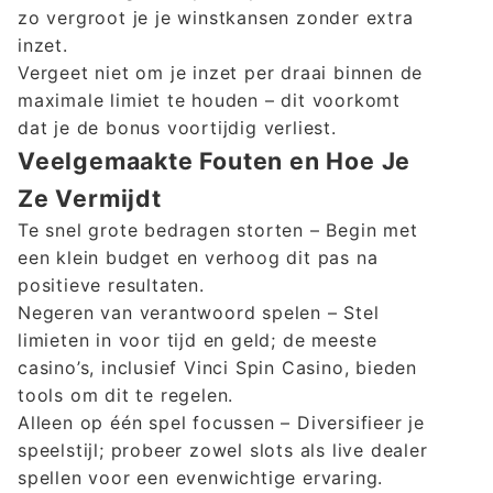
zo vergroot je je winstkansen zonder extra
inzet.
Vergeet niet om je inzet per draai binnen de
maximale limiet te houden – dit voorkomt
dat je de bonus voortijdig verliest.
Veelgemaakte Fouten en Hoe Je
Ze Vermijdt
Te snel grote bedragen storten – Begin met
een klein budget en verhoog dit pas na
positieve resultaten.
Negeren van verantwoord spelen – Stel
limieten in voor tijd en geld; de meeste
casino’s, inclusief Vinci Spin Casino, bieden
tools om dit te regelen.
Alleen op één spel focussen – Diversifieer je
speelstijl; probeer zowel slots als live dealer
spellen voor een evenwichtige ervaring.