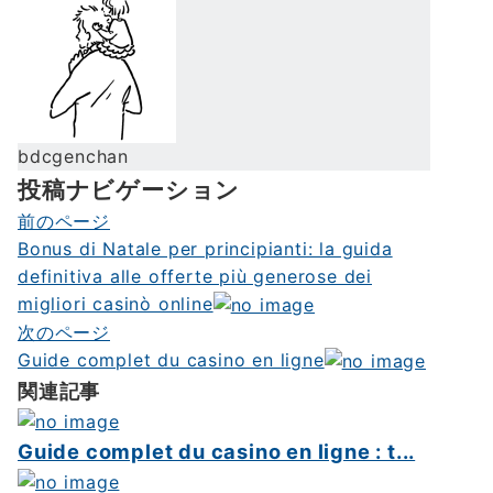
bdcgenchan
投稿ナビゲーション
前のページ
Bonus di Natale per principianti: la guida
definitiva alle offerte più generose dei
migliori casinò online
次のページ
Guide complet du casino en ligne
関連記事
Guide complet du casino en ligne : t...