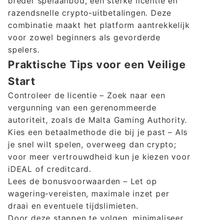
breder spelaanbod, een sterke licentie en
razendsnelle crypto‑uitbetalingen. Deze
combinatie maakt het platform aantrekkelijk
voor zowel beginners als gevorderde
spelers.
Praktische Tips voor een Veilige
Start
Controleer de licentie – Zoek naar een
vergunning van een gerenommeerde
autoriteit, zoals de Malta Gaming Authority.
Kies een betaalmethode die bij je past – Als
je snel wilt spelen, overweeg dan crypto;
voor meer vertrouwdheid kun je kiezen voor
iDEAL of creditcard.
Lees de bonusvoorwaarden – Let op
wagering‑vereisten, maximale inzet per
draai en eventuele tijdslimieten.
Door deze stappen te volgen, minimaliseer