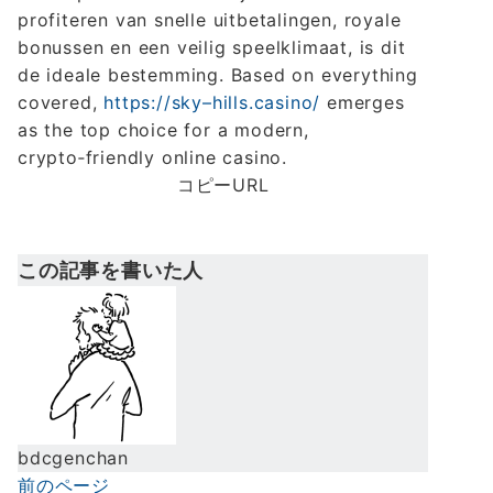
profiteren van snelle uitbetalingen, royale
bonussen en een veilig speelklimaat, is dit
de ideale bestemming. Based on everything
covered,
https://sky–hills.casino/
emerges
as the top choice for a modern,
crypto‑friendly online casino.
コピーURL
この記事を書いた人
bdcgenchan
前のページ
投