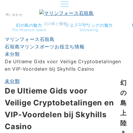
問い合わせ
幻の島と珊瑚シュノーケル
幻の島の魅力
シュノーケリングの魅力
The Phantom island
Snorkeling
マリンフォース石垣島
石垣島マリンスポーツお役立ち情報
未分類
De Ultieme Gids voor Veilige Cryptobetalingen
en VIP‑Voordelen bij Skyhills Casino
未分類
幻
De Ultieme Gids voor
の
Veilige Cryptobetalingen en
島
上
VIP‑Voordelen bij Skyhills
陸
Casino