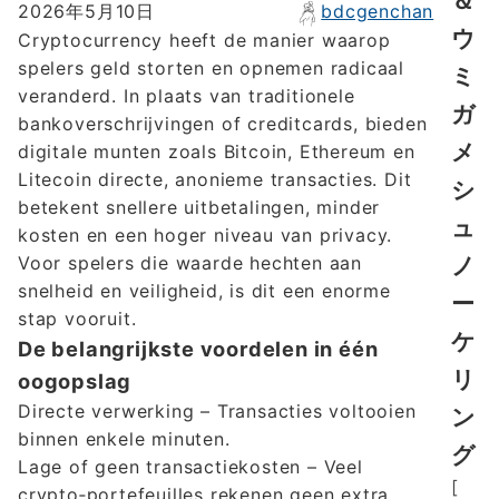
＆
bdcgenchan
2026年5月10日
ウ
Cryptocurrency heeft de manier waarop
spelers geld storten en opnemen radicaal
ミ
veranderd. In plaats van traditionele
ガ
bankoverschrijvingen of creditcards, bieden
メ
digitale munten zoals Bitcoin, Ethereum en
Litecoin directe, anonieme transacties. Dit
シ
betekent snellere uitbetalingen, minder
ュ
kosten en een hoger niveau van privacy.
ノ
Voor spelers die waarde hechten aan
snelheid en veiligheid, is dit een enorme
ー
stap vooruit.
ケ
De belangrijkste voordelen in één
リ
oogopslag
Directe verwerking – Transacties voltooien
ン
binnen enkele minuten.
グ
Lage of geen transactiekosten – Veel
[
crypto‑portefeuilles rekenen geen extra