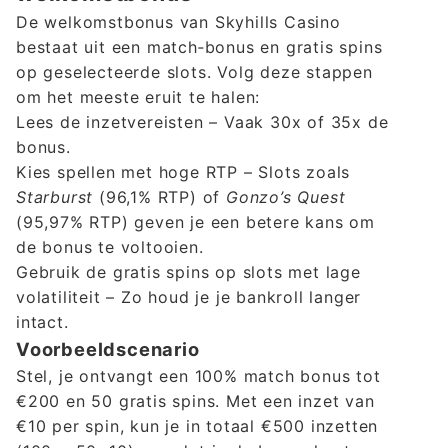
De welkomstbonus van Skyhills Casino
bestaat uit een match‑bonus en gratis spins
op geselecteerde slots. Volg deze stappen
om het meeste eruit te halen:
Lees de inzetvereisten – Vaak 30x of 35x de
bonus.
Kies spellen met hoge RTP – Slots zoals
Starburst
(96,1% RTP) of
Gonzo’s Quest
(95,97% RTP) geven je een betere kans om
de bonus te voltooien.
Gebruik de gratis spins op slots met lage
volatiliteit – Zo houd je je bankroll langer
intact.
Voorbeeldscenario
Stel, je ontvangt een 100% match bonus tot
€200 en 50 gratis spins. Met een inzet van
€10 per spin, kun je in totaal €500 inzetten