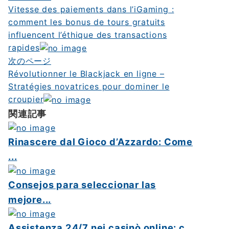
Vitesse des paiements dans l’iGaming :
稿
comment les bonus de tours gratuits
ナ
influencent l’éthique des transactions
rapides
ビ
次のページ
ゲ
Révolutionner le Blackjack en ligne –
ー
Stratégies novatrices pour dominer le
croupier
シ
関連記事
ョ
ン
Rinascere dal Gioco d’Azzardo: Come
...
Consejos para seleccionar las
mejore...
Assistenza 24/7 nei casinò online: c...