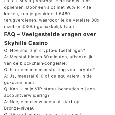
(100 + 50×10) voordat je de bonus kunt
opnemen. Door een slot met 96% RTP te
kiezen, kun je gemiddeld €480
terugverdienen, waardoor je de vereiste 30x
inzet (≈ €300) gemakkelijk haalt.
FAQ – Veelgestelde vragen over
Skyhills Casino
Q: Hoe snel zijn crypto‑uitbetalingen?
A: Meestal binnen 30 minuten, afhankelijk
van de blockchain‑congestie.
Q: Is er een minimumstorting voor crypto?
A: Ja, meestal €10 of de equivalent in de
gekozen munt.
Q: Kan ik mijn VIP‑status behouden bij een
accountverwijdering?
A: Nee, een nieuw account start op
Bronze‑niveau.
Q: Zijn er limieten voor gratis spins?