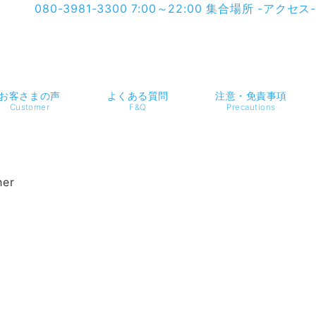
080-3981-3300
7:00～22:00
集合場所 -アクセス-
お客さまの声
よくある質問
注意・免責事項
Customer
F&Q
Precautions
her