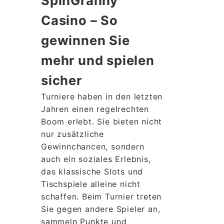
SpinGranny
Casino – So
gewinnen Sie
mehr und spielen
sicher
Turniere haben in den letzten
Jahren einen regelrechten
Boom erlebt. Sie bieten nicht
nur zusätzliche
Gewinnchancen, sondern
auch ein soziales Erlebnis,
das klassische Slots und
Tischspiele alleine nicht
schaffen. Beim Turnier treten
Sie gegen andere Spieler an,
sammeln Punkte und