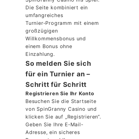
Die Seite kombiniert ein
umfangreiches
Turnier‑Programm mit einem
großzügigen
Willkommensbonus und
einem Bonus ohne
Einzahlung.
So melden Sie sich
für ein Turnier an –
Schritt für Schritt
Registrieren Sie Ihr Konto
Besuchen Sie die Startseite
von SpinGranny Casino und
klicken Sie auf „Registrieren“.
Geben Sie Ihre E‑Mail-
Adresse, ein sicheres