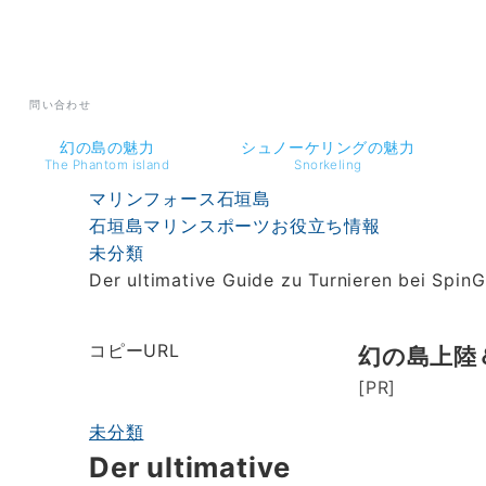
問い合わせ
幻の島の魅力
シュノーケリングの魅力
The Phantom island
Snorkeling
マリンフォース石垣島
石垣島マリンスポーツお役立ち情報
未分類
Der ultimative Guide zu Turnieren bei Spin
コピーURL
幻の島上陸
[PR]
未分類
Der ultimative