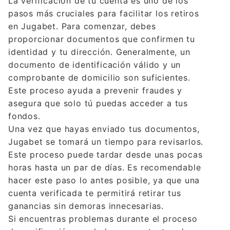
La verificación de tu cuenta es uno de los
pasos más cruciales para facilitar los retiros
en Jugabet. Para comenzar, debes
proporcionar documentos que confirmen tu
identidad y tu dirección. Generalmente, un
documento de identificación válido y un
comprobante de domicilio son suficientes.
Este proceso ayuda a prevenir fraudes y
asegura que solo tú puedas acceder a tus
fondos.
Una vez que hayas enviado tus documentos,
Jugabet se tomará un tiempo para revisarlos.
Este proceso puede tardar desde unas pocas
horas hasta un par de días. Es recomendable
hacer este paso lo antes posible, ya que una
cuenta verificada te permitirá retirar tus
ganancias sin demoras innecesarias.
Si encuentras problemas durante el proceso