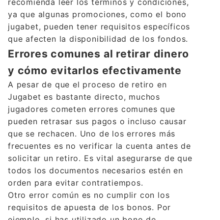
recomienda leer los términos y condiciones,
ya que algunas promociones, como el bono
jugabet, pueden tener requisitos específicos
que afecten la disponibilidad de los fondos.
Errores comunes al retirar dinero
y cómo evitarlos efectivamente
A pesar de que el proceso de retiro en
Jugabet es bastante directo, muchos
jugadores cometen errores comunes que
pueden retrasar sus pagos o incluso causar
que se rechacen. Uno de los errores más
frecuentes es no verificar la cuenta antes de
solicitar un retiro. Es vital asegurarse de que
todos los documentos necesarios estén en
orden para evitar contratiempos.
Otro error común es no cumplir con los
requisitos de apuesta de los bonos. Por
ejemplo, si has utilizado un bono de