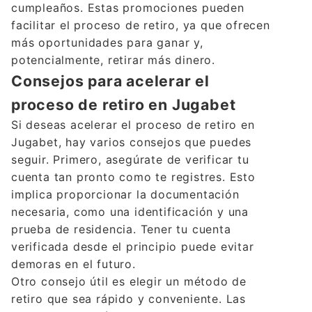
cumpleaños. Estas promociones pueden
facilitar el proceso de retiro, ya que ofrecen
más oportunidades para ganar y,
potencialmente, retirar más dinero.
Consejos para acelerar el
proceso de retiro en Jugabet
Si deseas acelerar el proceso de retiro en
Jugabet, hay varios consejos que puedes
seguir. Primero, asegúrate de verificar tu
cuenta tan pronto como te registres. Esto
implica proporcionar la documentación
necesaria, como una identificación y una
prueba de residencia. Tener tu cuenta
verificada desde el principio puede evitar
demoras en el futuro.
Otro consejo útil es elegir un método de
retiro que sea rápido y conveniente. Las