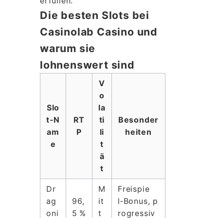
erfüllen.
Die besten Slots bei
Casinolab Casino und
warum sie
lohnenswert sind
V
o
Slo
la
t‑N
RT
ti
Besonder
am
P
li
heiten
e
t
ä
t
Dr
M
Freispie
ag
96,
it
l‑Bonus, p
oni
5 %
t
rogressiv