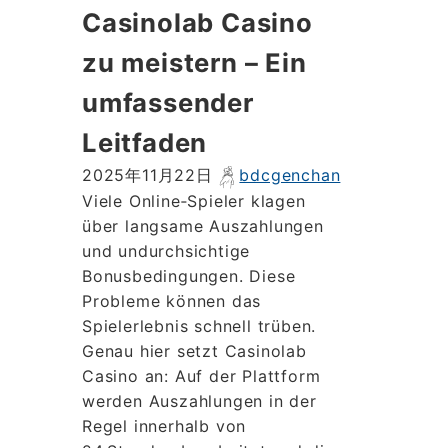
Casinolab Casino
zu meistern – Ein
umfassender
Leitfaden
bdcgenchan
2025年11月22日
Viele Online‑Spieler klagen
über langsame Auszahlungen
und undurchsichtige
Bonusbedingungen. Diese
Probleme können das
Spielerlebnis schnell trüben.
Genau hier setzt Casinolab
Casino an: Auf der Plattform
werden Auszahlungen in der
Regel innerhalb von