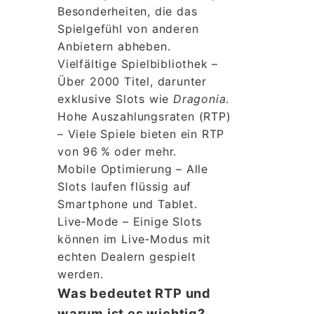
Besonderheiten, die das
Spielgefühl von anderen
Anbietern abheben.
Vielfältige Spielbibliothek –
Über 2000 Titel, darunter
exklusive Slots wie
Dragonia
.
Hohe Auszahlungsraten (RTP)
– Viele Spiele bieten ein RTP
von 96 % oder mehr.
Mobile Optimierung – Alle
Slots laufen flüssig auf
Smartphone und Tablet.
Live‑Mode – Einige Slots
können im Live‑Modus mit
echten Dealern gespielt
werden.
Was bedeutet RTP und
warum ist es wichtig?