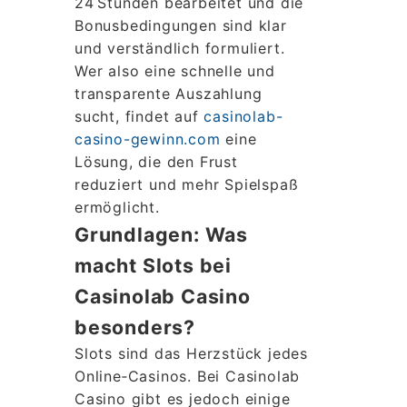
24 Stunden bearbeitet und die
Bonusbedingungen sind klar
und verständlich formuliert.
Wer also eine schnelle und
transparente Auszahlung
sucht, findet auf
casinolab-
casino-gewinn.com
eine
Lösung, die den Frust
reduziert und mehr Spielspaß
ermöglicht.
Grundlagen: Was
macht Slots bei
Casinolab Casino
besonders?
Slots sind das Herzstück jedes
Online‑Casinos. Bei Casinolab
Casino gibt es jedoch einige