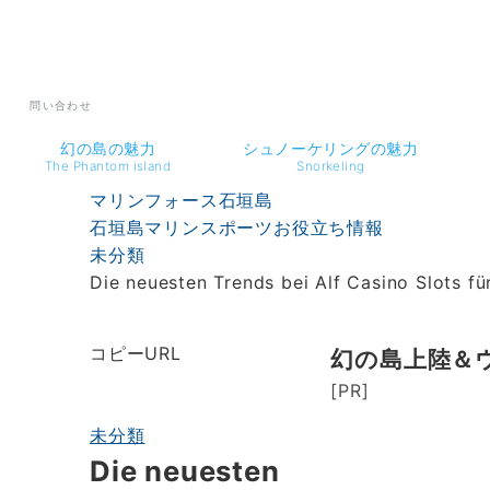
問い合わせ
幻の島の魅力
シュノーケリングの魅力
The Phantom island
Snorkeling
マリンフォース石垣島
石垣島マリンスポーツお役立ち情報
未分類
Die neuesten Trends bei Alf Casino Slots f
コピーURL
幻の島上陸＆
[PR]
未分類
Die neuesten