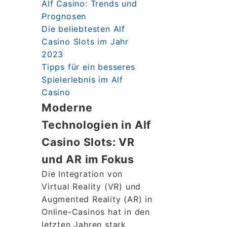
Alf Casino: Trends und
Prognosen
Die beliebtesten Alf
Casino Slots im Jahr
2023
Tipps für ein besseres
Spielerlebnis im Alf
Casino
Moderne
Technologien in Alf
Casino Slots: VR
und AR im Fokus
Die Integration von
Virtual Reality (VR) und
Augmented Reality (AR) in
Online-Casinos hat in den
letzten Jahren stark