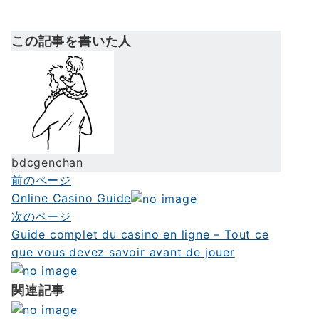
この記事を書いた人
bdcgenchan
前のページ
投
Online Casino Guide
稿
次のページ
ナ
Guide complet du casino en ligne – Tout ce
que vous devez savoir avant de jouer
ビ
ゲ
関連記事
ー