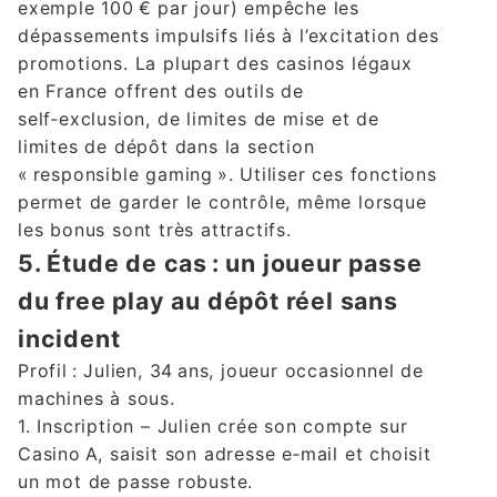
exemple 100 € par jour) empêche les
dépassements impulsifs liés à l’excitation des
promotions. La plupart des casinos légaux
en France offrent des outils de
self‑exclusion, de limites de mise et de
limites de dépôt dans la section
« responsible gaming ». Utiliser ces fonctions
permet de garder le contrôle, même lorsque
les bonus sont très attractifs.
5. Étude de cas : un joueur passe
du free play au dépôt réel sans
incident
Profil : Julien, 34 ans, joueur occasionnel de
machines à sous.
1. Inscription – Julien crée son compte sur
Casino A, saisit son adresse e‑mail et choisit
un mot de passe robuste.