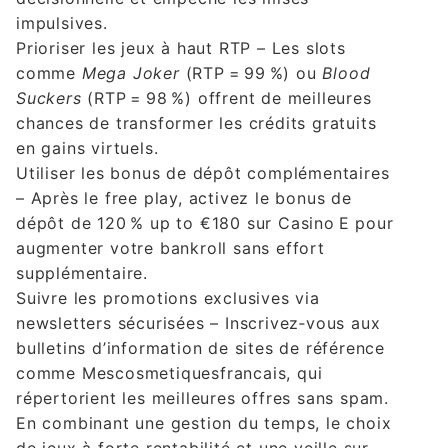
impulsives.
Prioriser les jeux à haut RTP – Les slots
comme
Mega Joker
(RTP = 99 %) ou
Blood
Suckers
(RTP = 98 %) offrent de meilleures
chances de transformer les crédits gratuits
en gains virtuels.
Utiliser les bonus de dépôt complémentaires
– Après le free play, activez le bonus de
dépôt de 120 % up to €180 sur Casino E pour
augmenter votre bankroll sans effort
supplémentaire.
Suivre les promotions exclusives via
newsletters sécurisées – Inscrivez‑vous aux
bulletins d’information de sites de référence
comme Mescosmetiquesfrancais, qui
répertorient les meilleures offres sans spam.
En combinant une gestion du temps, le choix
de jeux à forte rentabilité et une veille sur