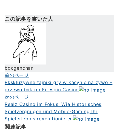
この記事を書いた人
bdcgenchan
前のページ
投
Ekskluzywne tajniki gry w kasynie na żywo –
稿
przewodnik po Firespin Casino
ナ
次のページ
Realz Casino im Fokus: Wie Historisches
ビ
Spielvergnügen und Mobile‑Gaming Ihr
ゲ
Spielerlebnis revolutionieren
ー
関連記事