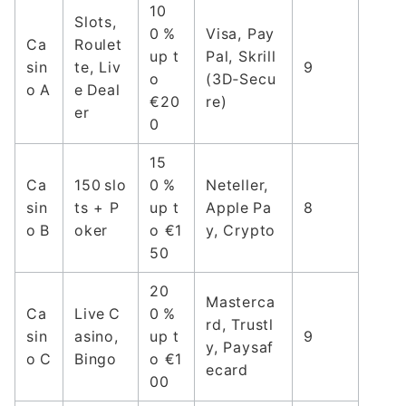
10
Slots,
0 %
Visa, Pay
Ca
Roulet
up t
Pal, Skrill
sin
te, Liv
9
o
(3D‑Secu
o A
e Deal
€20
re)
er
0
15
Ca
150 slo
0 %
Neteller,
sin
ts + P
up t
Apple Pa
8
o B
oker
o €1
y, Crypto
50
20
Masterca
Ca
Live C
0 %
rd, Trustl
sin
asino,
up t
9
y, Paysaf
o C
Bingo
o €1
ecard
00