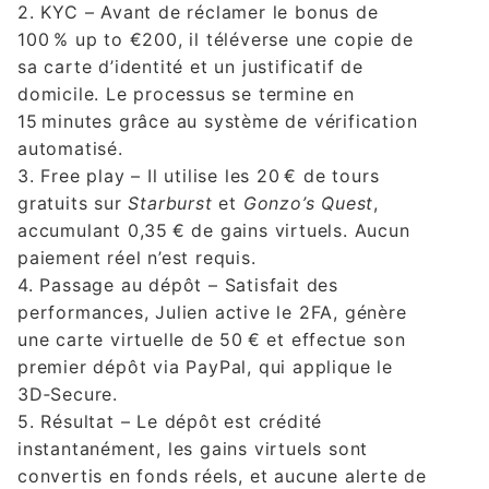
2. KYC – Avant de réclamer le bonus de
100 % up to €200, il téléverse une copie de
sa carte d’identité et un justificatif de
domicile. Le processus se termine en
15 minutes grâce au système de vérification
automatisé.
3. Free play – Il utilise les 20 € de tours
gratuits sur
Starburst
et
Gonzo’s Quest
,
accumulant 0,35 € de gains virtuels. Aucun
paiement réel n’est requis.
4. Passage au dépôt – Satisfait des
performances, Julien active le 2FA, génère
une carte virtuelle de 50 € et effectue son
premier dépôt via PayPal, qui applique le
3D‑Secure.
5. Résultat – Le dépôt est crédité
instantanément, les gains virtuels sont
convertis en fonds réels, et aucune alerte de