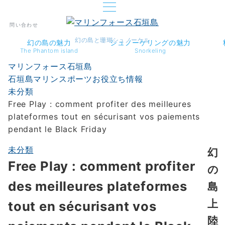
問い合わせ
幻の島と珊瑚シュノーケル
幻の島の魅力
シュノーケリングの魅力
The Phantom island
Snorkeling
マリンフォース石垣島
石垣島マリンスポーツお役立ち情報
未分類
Free Play : comment profiter des meilleures
plateformes tout en sécurisant vos paiements
pendant le Black Friday
未分類
幻
Free Play : comment profiter
の
des meilleures plateformes
島
上
tout en sécurisant vos
陸