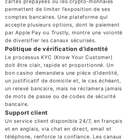
cartes prépayées ou les crypto‑monnaies
permettent de limiter l’exposition de ses
comptes bancaires. Une plateforme qui
accepte plusieurs options, dont le paiement
par Apple Pay ou Trustly, montre une volonté
de diversifier les canaux sécurisés.
Politique de vérification d’identité
Le processus KYC (Know Your Customer)
doit être clair, rapide et proportionné. Un
bon casino demandera une pièce d’identité,
un justificatif de domicile et, le cas échéant,
un relevé bancaire, mais ne réclamera jamais
de mots de passe ou de codes de sécurité
bancaire.
Support client
Un service client disponible 24/7, en français
et en anglais, via chat en direct, email et
téléphone, renforce la confiance. Les canaux