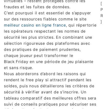
virtuelles – restent protégées contre les
[
fraudes et les fuites de données.
P
C’est pourquoi il est essentiel de s’appuyer
R
sur des ressources fiables comme le site
]
meilleur casino en ligne france
, qui répertorie
les opérateurs respectant les normes de
sécurité les plus strictes. En combinant une
sélection rigoureuse des plateformes avec
des pratiques de paiement prudentes,
chaque joueur peut transformer le
Black Friday en une période de jeu plaisante
et sans risque.
Nous aborderons d’abord les raisons qui
rendent le free play si attractif pendant les
soldes, puis nous détaillerons les critères de
sécurité à vérifier avant de s’inscrire. Un
tableau comparatif des meilleures offres sera
suivi de conseils pratiques pour sécuriser ses