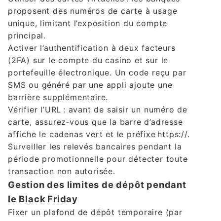
proposent des numéros de carte à usage
unique, limitant l’exposition du compte
principal.
Activer l’authentification à deux facteurs
(2FA) sur le compte du casino et sur le
portefeuille électronique. Un code reçu par
SMS ou généré par une appli ajoute une
barrière supplémentaire.
Vérifier l’URL : avant de saisir un numéro de
carte, assurez‑vous que la barre d’adresse
affiche le cadenas vert et le préfixe https://.
Surveiller les relevés bancaires pendant la
période promotionnelle pour détecter toute
transaction non autorisée.
Gestion des limites de dépôt pendant
le Black Friday
Fixer un plafond de dépôt temporaire (par