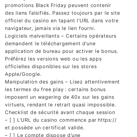
promotions Black Friday peuvent contenir
des liens falsifiés. Passez toujours par le site
officiel du casino en tapant l’URL dans votre
navigateur, jamais via le lien fourni.
Logiciels malveillants – Certains opérateurs
demandent le téléchargement d’une
application de bureau pour activer le bonus.
Préférez les versions web ou les apps
officielles disponibles sur les stores
Apple/Google.
Manipulation des gains – Lisez attentivement
les termes du free play : certains bonus
imposent un wagering de 40x sur les gains
virtuels, rendant le retrait quasi impossible.
Checklist de sécurité avant chaque session
– [ ] L’URL du casino commence par https://
et possède un certificat valide.
– [ ] Le compte dispose d’une