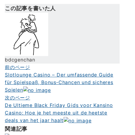
この記事を書いた人
bdcgenchan
前のページ
投
Slotlounge Casino – Der umfassende Guide
稿
für Spielspaß, Bonus‑Chancen und sicheres
ナ
Spielen
次のページ
ビ
De Ultieme Black Friday Gids voor Kansino
ゲ
Casino: Hoe je het meeste uit de heetste
ー
deals van het jaar haalt
関連記事
シ