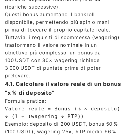
ricariche successive).
Questi bonus aumentano il bankroll
disponibile, permettendo più spin o mani
prima di toccare il proprio capitale reale.
Tuttavia, i requisiti di scommessa (wagering)
trasformano il valore nominale in un
obiettivo più complesso: un bonus da
100 USDT con 30× wagering richiede
3 000 USDT di puntate prima di poter
prelevare.
4.1. Calcolare il valore reale di un bonus
“x % di deposito”
Formula pratica:
Valore reale = Bonus (% × deposito)
÷ (1 + (wagering ÷ RTP))
Esempio: deposito di 200 USDT, bonus 50 %
(100 USDT), wagering 25×, RTP medio 96 %.