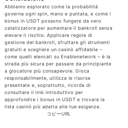
Abbiamo esplorato come la probabilità
governa ogni spin, mano e puntata, e come i
bonus in USDT possono fungere da vero
catalizzatore per aumentare il bankroll senza
elevare il rischio. Applicare regole di
gestione del bankroll, sfruttare gli strumenti
gratuiti e scegliere un casinò affidabile –
come quelli elencati su Enablenetwork – è la
strada più sicura per passare da principiante
a giocatore più consapevole. Gioca
responsabilmente, utilizza le risorse
presentate e, soprattutto, ricorda di
consultare il link introduttivo per
approfondire i bonus in USDT e trovare la
lista casinò più adatta alle tue esigenze.
コピーURL