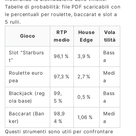
Tabelle di probabilità: file PDF scaricabili con
le percentuali per roulette, baccarat e slot a
5 rulli.
RTP
House
Vola
Gioco
medio
Edge
tilità
Slot “Starburs
Bass
96,1 %
3,9 %
t”
a
Roulette euro
Medi
97,3 %
2,7 %
pea
a
Blackjack (reg
99,
Bass
0,5 %
ola base)
5 %
a
Baccarat (Ban
98,9
Medi
1,06 %
ker)
4 %
a
Questi strumenti sono utili per confrontare