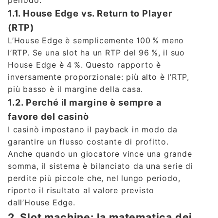
1.1. House Edge vs. Return to Player
(RTP)
L’House Edge è semplicemente 100 % meno
l’RTP. Se una slot ha un RTP del 96 %, il suo
House Edge è 4 %. Questo rapporto è
inversamente proporzionale: più alto è l’RTP,
più basso è il margine della casa.
1.2. Perché il margine è sempre a
favore del casinò
I casinò impostano il payback in modo da
garantire un flusso costante di profitto.
Anche quando un giocatore vince una grande
somma, il sistema è bilanciato da una serie di
perdite più piccole che, nel lungo periodo,
riporto il risultato al valore previsto
dall’House Edge.
2. Slot machine: la matematica dei