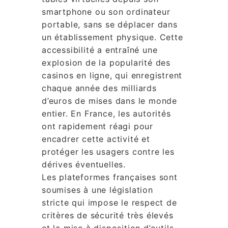
smartphone ou son ordinateur
portable, sans se déplacer dans
un établissement physique. Cette
accessibilité a entraîné une
explosion de la popularité des
casinos en ligne, qui enregistrent
chaque année des milliards
d’euros de mises dans le monde
entier. En France, les autorités
ont rapidement réagi pour
encadrer cette activité et
protéger les usagers contre les
dérives éventuelles.
Les plateformes françaises sont
soumises à une législation
stricte qui impose le respect de
critères de sécurité très élevés
et la mise à disposition d’outils