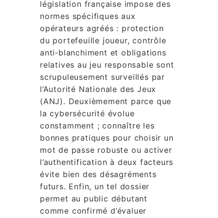
législation française impose des
normes spécifiques aux
opérateurs agréés : protection
du portefeuille joueur, contrôle
anti‑blanchiment et obligations
relatives au jeu responsable sont
scrupuleusement surveillés par
l’Autorité Nationale des Jeux
(ANJ). Deuxièmement parce que
la cybersécurité évolue
constamment ; connaître les
bonnes pratiques pour choisir un
mot de passe robuste ou activer
l’authentification à deux facteurs
évite bien des désagréments
futurs. Enfin, un tel dossier
permet au public débutant
comme confirmé d’évaluer