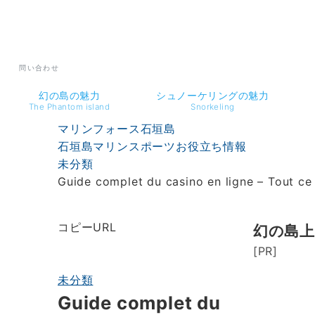
問い合わせ
幻の島の魅力
シュノーケリングの魅力
The Phantom island
Snorkeling
マリンフォース石垣島
石垣島マリンスポーツお役立ち情報
未分類
Guide complet du casino en ligne – Tout ce
コピーURL
幻の島
[PR]
未分類
Guide complet du