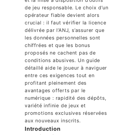
de jeu responsable. Le choix d’un
opérateur fiable devient alors
crucial : il faut vérifier la licence
délivrée par l’ANJ, s’assurer que
les données personnelles sont
chiffrées et que les bonus
proposés ne cachent pas de
conditions abusives. Un guide
détaillé aide le joueur à naviguer
entre ces exigences tout en
profitant pleinement des
avantages offerts par le
numérique : rapidité des dépôts,
variété infinie de jeux et
promotions exclusives réservées
aux nouveaux inscrits.
Introduction