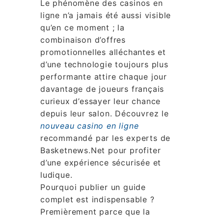
Le phénomène des casinos en
ligne n’a jamais été aussi visible
qu’en ce moment ; la
combinaison d’offres
promotionnelles alléchantes et
d’une technologie toujours plus
performante attire chaque jour
davantage de joueurs français
curieux d’essayer leur chance
depuis leur salon. Découvrez le
nouveau casino en ligne
recommandé par les experts de
Basketnews.Net pour profiter
d’une expérience sécurisée et
ludique.
Pourquoi publier un guide
complet est indispensable ?
Premièrement parce que la