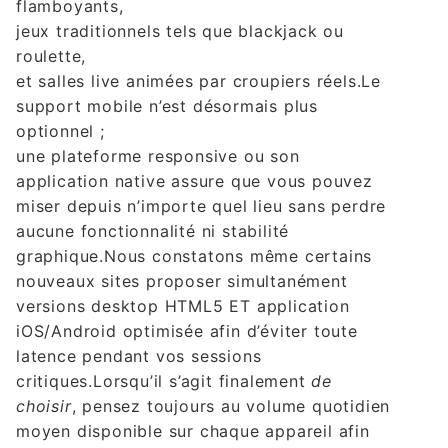
flamboyants,
jeux traditionnels tels que blackjack ou
roulette,
et salles live animées par croupiers réels.Le
support mobile n’est désormais plus
optionnel ;
une plateforme responsive ou son
application native assure que vous pouvez
miser depuis n’importe quel lieu sans perdre
aucune fonctionnalité ni stabilité
graphique.Nous constatons même certains
nouveaux sites proposer simultanément
versions desktop HTML5 ET application
iOS/Android optimisée afin d’éviter toute
latence pendant vos sessions
critiques.Lorsqu’il s’agit finalement
de
choisir
, pensez toujours au volume quotidien
moyen disponible sur chaque appareil afin