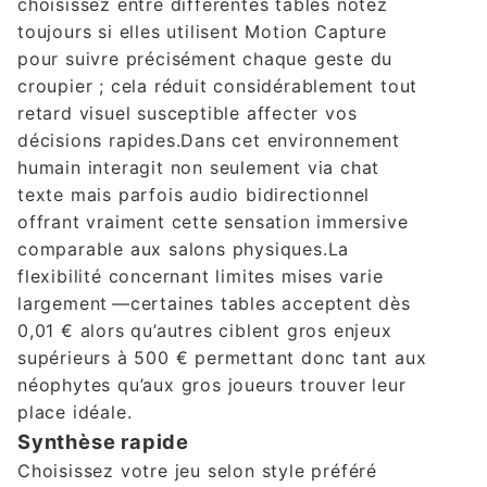
choisissez entre différentes tables notez
toujours si elles utilisent Motion Capture
pour suivre précisément chaque geste du
croupier ; cela réduit considérablement tout
retard visuel susceptible affecter vos
décisions rapides.Dans cet environnement
humain interagit non seulement via chat
texte mais parfois audio bidirectionnel
offrant vraiment cette sensation immersive
comparable aux salons physiques.La
flexibilité concernant limites mises varie
largement —certaines tables acceptent dès
0,01 € alors qu’autres ciblent gros enjeux
supérieurs à 500 € permettant donc tant aux
néophytes qu’aux gros joueurs trouver leur
place idéale.​
Synthèse rapide
Choisissez votre jeu selon style préféré