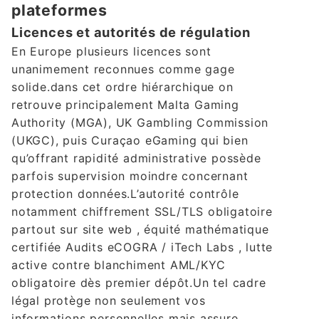
plateformes
Licences et autorités de régulation
En Europe plusieurs licences sont
unanimement reconnues comme gage
solide.dans cet ordre hiérarchique on
retrouve principalement Malta Gaming
Authority (MGA), UK Gambling Commission
(UKGC), puis Curaçao eGaming qui bien
qu’offrant rapidité administrative possède
parfois supervision moindre concernant
protection données.L’autorité contrôle
notamment chiffrement SSL/TLS obligatoire
partout sur site web , équité mathématique
certifiée Audits eCOGRA / iTech Labs , lutte
active contre blanchiment AML/KYC
obligatoire dès premier dépôt.Un tel cadre
légal protège non seulement vos
informations personnelles mais assure