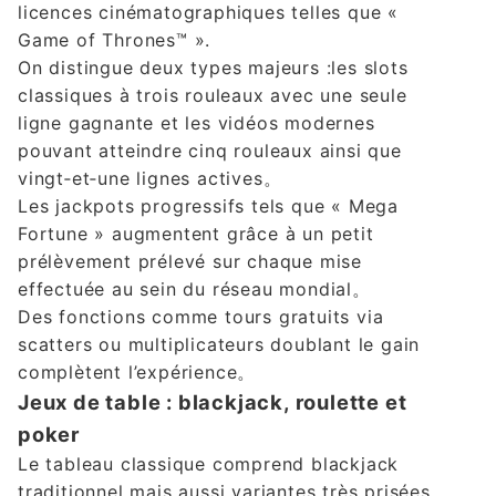
licences cinématographiques telles que «
Game of Thrones™ ».
On distingue deux types majeurs :les slots
classiques à trois rouleaux avec une seule
ligne gagnante et les vidéos modernes
pouvant atteindre cinq rouleaux ainsi que
vingt‑et‑une lignes actives。
Les jackpots progressifs tels que « Mega
Fortune » augmentent grâce à un petit
prélèvement prélevé sur chaque mise
effectuée au sein du réseau mondial。
Des fonctions comme tours gratuits via
scatters ou multiplicateurs doublant le gain
complètent l’expérience。
Jeux de table : blackjack, roulette et
poker
Le tableau classique comprend blackjack
traditionnel mais aussi variantes très prisées