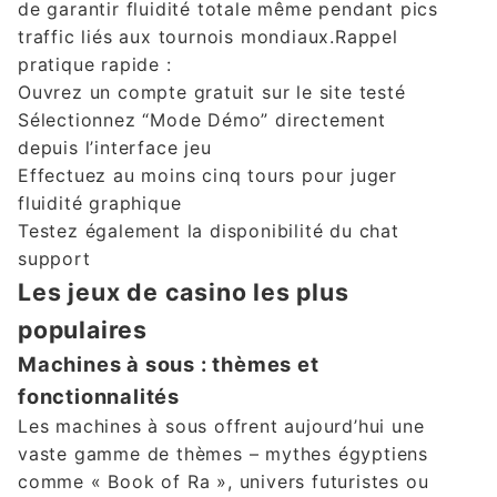
de garantir fluidité totale même pendant pics
traffic liés aux tournois mondiaux.Rappel
pratique rapide :
Ouvrez un compte gratuit sur le site testé
Sélectionnez “Mode Démo” directement
depuis l’interface jeu
Effectuez au moins cinq tours pour juger
fluidité graphique
Testez également la disponibilité du chat
support
Les jeux de casino les plus
populaires
Machines à sous : thèmes et
fonctionnalités
Les machines à sous offrent aujourd’hui une
vaste gamme de thèmes – mythes égyptiens
comme « Book of Ra », univers futuristes ou