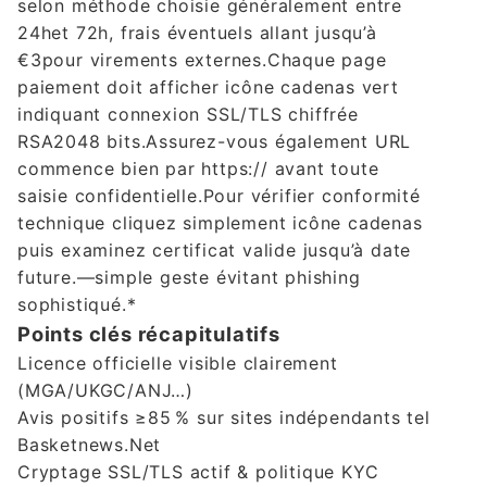
selon méthode choisie généralement entre
24het 72h, frais éventuels allant jusqu’à
‎€3‏‎pour virements externes.Chaque page
paiement doit afficher icône cadenas vert
indiquant connexion SSL/TLS chiffrée
RSA2048 bits.Assurez-vous également URL
commence bien par https:// avant toute
saisie confidentielle.Pour vérifier conformité
technique cliquez simplement icône cadenas
puis examinez certificat valide jusqu’à date
future.—simple geste évitant phishing
sophistiqué.*
Points clés récapitulatifs
Licence officielle visible clairement
(MGA/UKGC/ANJ…)
Avis positifs ≥85 % sur sites indépendants tel
Basketnews.Net
Cryptage SSL/TLS actif & politique KYC