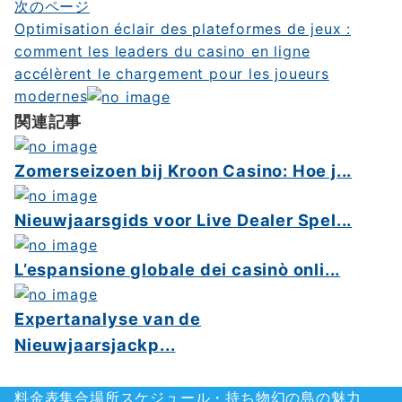
次のページ
ビ
Optimisation éclair des plateformes de jeux :
ゲ
comment les leaders du casino en ligne
ー
accélèrent le chargement pour les joueurs
modernes
シ
関連記事
ョ
ン
Zomerseizoen bij Kroon Casino: Hoe j...
Nieuwjaarsgids voor Live Dealer Spel...
L’espansione globale dei casinò onli...
Expertanalyse van de
Nieuwjaarsjackp...
料金表
集合場所
スケジュール・持ち物
幻の島の魅力