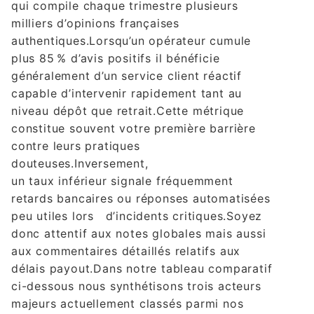
qui compile chaque trimestre plusieurs
milliers d’opinions françaises
authentiques.Lorsqu’un opérateur cumule
plus 85 % d’avis positifs il bénéficie
généralement d’un service client réactif
capable d’intervenir rapidement tant au
niveau dépôt que retrait.Cette métrique
constitue souvent votre première barrière
contre leurs pratiques
douteuses.Inversement,
un taux inférieur signale fréquemment
retards bancaires ou réponses automatisées
peu utiles lors d’incidents critiques.Soyez
donc attentif aux notes globales mais aussi
aux commentaires détaillés relatifs aux
délais payout.Dans notre tableau comparatif
ci-dessous nous synthétisons trois acteurs
majeurs actuellement classés parmi nos