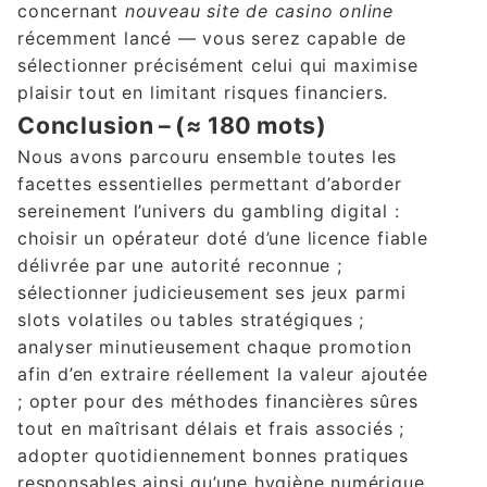
concernant
nouveau site de casino online
récemment lancé — vous serez capable de
sélectionner précisément celui qui maximise
plaisir tout en limitant risques financiers.
Conclusion – (≈ 180 mots)
Nous avons parcouru ensemble toutes les
facettes essentielles permettant d’aborder
sereinement l’univers du gambling digital :
choisir un opérateur doté d’une licence fiable
délivrée par une autorité reconnue ;
sélectionner judicieusement ses jeux parmi
slots volatiles ou tables stratégiques ;
analyser minutieusement chaque promotion
afin d’en extraire réellement la valeur ajoutée
; opter pour des méthodes financières sûres
tout en maîtrisant délais et frais associés ;
adopter quotidiennement bonnes pratiques
responsables ainsi qu’une hygiène numérique