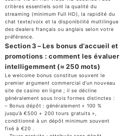
critères essentiels sont la qualité du
streaming (minimum Full HD), la rapidité du
chat texte/voix et la disponibilité multilingue
des dealers français ou anglais selon votre
préférence.
Section 3 – Les bonus d’accueil et
promotions : comment les évaluer
intelligemment (≈ 250 mots)
Le welcome bonus constitue souvent le
premier argument commercial d’un nouveau
site de casino en ligne ; il se décline
généralement sous trois formes distinctes :
– Bonus dépôt : généralement « 100 %
jusqu’à €500 + 200 tours gratuits »,
conditionné à un dépôt minimum souvent
fixé à €20 .
– Tours gratuits : attribués sans dépôt