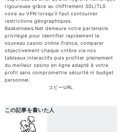
rigoureuse grâce au chiffrement SSL/TLS
voire au VPN lorsqu’il faut contourner
restrictions géographiques.
Basketnews.Net demeure votre partenaire
privilégié pour identifier rapidement le
nouveau casino online France
, comparer
objectivement chaque critère via nos
tableaux interactifs puis profiter pleinement
du meilleur casino en ligne adapté à votre
profil sans compromettre sécurité ni budget
personnel.
コピーURL
この記事を書いた人