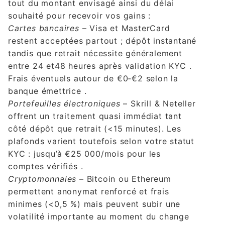
tout du montant envisagé ainsi du délai
souhaité pour recevoir vos gains :
Cartes bancaires
– Visa et MasterCard
restent acceptées partout ; dépôt instantané
tandis que retrait nécessite généralement
entre 24 et48 heures après validation KYC .
Frais éventuels autour de €0‑€2 selon la
banque émettrice .
Portefeuilles électroniques
– Skrill & Neteller
offrent un traitement quasi immédiat tant
côté dépôt que retrait (<15 minutes). Les
plafonds varient toutefois selon votre statut
KYC : jusqu’à €25 000/mois pour les
comptes vérifiés .
Cryptomonnaies
– Bitcoin ou Ethereum
permettent anonymat renforcé et frais
minimes (<0,5 %) mais peuvent subir une
volatilité importante au moment du change