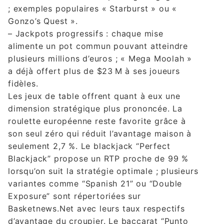
; exemples populaires « Starburst » ou «
Gonzo’s Quest ».
– Jackpots progressifs : chaque mise
alimente un pot commun pouvant atteindre
plusieurs millions d’euros ; « Mega Moolah »
a déjà offert plus de $23 M à ses joueurs
fidèles.
Les jeux de table offrent quant à eux une
dimension stratégique plus prononcée. La
roulette européenne reste favorite grâce à
son seul zéro qui réduit l’avantage maison à
seulement 2,7 %. Le blackjack “Perfect
Blackjack” propose un RTP proche de 99 %
lorsqu’on suit la stratégie optimale ; plusieurs
variantes comme “Spanish 21” ou “Double
Exposure” sont répertoriées sur
Basketnews.Net avec leurs taux respectifs
d’avantage du croupier. Le baccarat “Punto