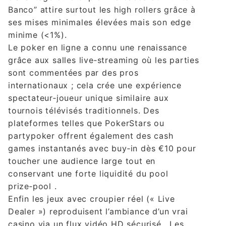
Banco” attire surtout les high rollers grâce à
ses mises minimales élevées mais son edge
minime (<1%).
Le poker en ligne a connu une renaissance
grâce aux salles live‑streaming où les parties
sont commentées par des pros
internationaux ; cela crée une expérience
spectateur‑joueur unique similaire aux
tournois télévisés traditionnels. Des
plateformes telles que PokerStars ou
partypoker offrent également des cash
games instantanés avec buy‑in dès €10 pour
toucher une audience large tout en
conservant une forte liquidité du pool
prize‑pool .
Enfin les jeux avec croupier réel (« Live
Dealer ») reproduisent l’ambiance d’un vrai
casino via un flux vidéo HD sécurisé . Les