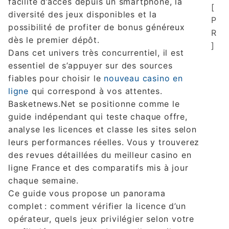
facilité d’accès depuis un smartphone, la
[
diversité des jeux disponibles et la
P
possibilité de profiter de bonus généreux
R
dès le premier dépôt.
]
Dans cet univers très concurrentiel, il est
essentiel de s’appuyer sur des sources
fiables pour choisir le
nouveau casino en
ligne
qui correspond à vos attentes.
Basketnews.Net se positionne comme le
guide indépendant qui teste chaque offre,
analyse les licences et classe les sites selon
leurs performances réelles. Vous y trouverez
des revues détaillées du meilleur casino en
ligne France et des comparatifs mis à jour
chaque semaine.
Ce guide vous propose un panorama
complet : comment vérifier la licence d’un
opérateur, quels jeux privilégier selon votre