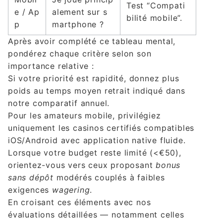
Test “Compati
e / Ap
alement sur s
bilité mobile”.
p
martphone ?
Après avoir complété ce tableau mental,
pondérez chaque critère selon son
importance relative :
Si votre priorité est rapidité, donnez plus
poids au temps moyen retrait indiqué dans
notre comparatif annuel.
Pour les amateurs mobile, privilégiez
uniquement les casinos certifiés compatibles
iOS/Android avec application native fluide.
Lorsque votre budget reste limité (<€50),
orientez-vous vers ceux proposant
bonus
sans dépôt
modérés couplés à faibles
exigences
wagering
.
En croisant ces éléments avec nos
évaluations détaillées — notamment celles