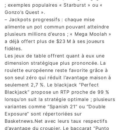
; exemples populaires « Starburst » ou «
Gonzo’s Quest ».
– Jackpots progressifs : chaque mise
alimente un pot commun pouvant atteindre
plusieurs millions d’euros ; « Mega Moolah »
a déjà offert plus de $23 M à ses joueurs
fidèles.
Les jeux de table offrent quant à eux une
dimension stratégique plus prononcée. La
roulette européenne reste favorite grâce à
son seul zéro qui réduit l’avantage maison à
seulement 2,7 %. Le blackjack “Perfect
Blackjack” propose un RTP proche de 99 %
lorsqu’on suit la stratégie optimale ; plusieurs
variantes comme “Spanish 21” ou “Double
Exposure” sont répertoriées sur
Basketnews.Net avec leurs taux respectifs
d’avantage du croupier. Le baccarat “Punto