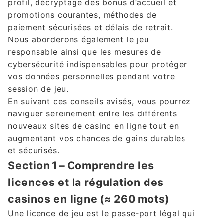
profil, décryptage des bonus d’accueil et
promotions courantes, méthodes de
paiement sécurisées et délais de retrait.
Nous aborderons également le jeu
responsable ainsi que les mesures de
cybersécurité indispensables pour protéger
vos données personnelles pendant votre
session de jeu.
En suivant ces conseils avisés, vous pourrez
naviguer sereinement entre les différents
nouveaux sites de casino en ligne tout en
augmentant vos chances de gains durables
et sécurisés.
Section 1 – Comprendre les
licences et la régulation des
casinos en ligne (≈ 260 mots)
Une licence de jeu est le passe‑port légal qui