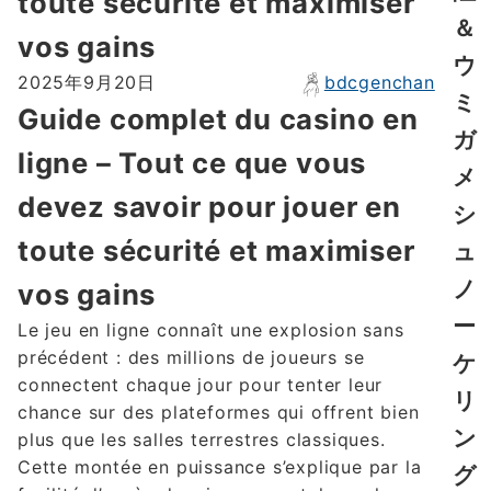
toute sécurité et maximiser
＆
vos gains
ウ
bdcgenchan
2025年9月20日
ミ
Guide complet du casino en
ガ
ligne – Tout ce que vous
メ
devez savoir pour jouer en
シ
toute sécurité et maximiser
ュ
ノ
vos gains
ー
Le jeu en ligne connaît une explosion sans
précédent : des millions de joueurs se
ケ
connectent chaque jour pour tenter leur
リ
chance sur des plateformes qui offrent bien
ン
plus que les salles terrestres classiques.
Cette montée en puissance s’explique par la
グ