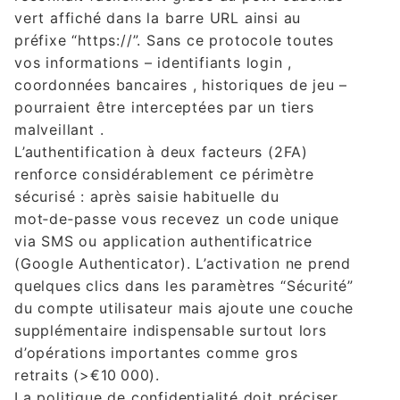
vert affiché dans la barre URL ainsi au
préfixe “https://”. Sans ce protocole toutes
vos informations – identifiants login ,
coordonnées bancaires , historiques de jeu –
pourraient être interceptées par un tiers
malveillant .
L’authentification à deux facteurs (2FA)
renforce considérablement ce périmètre
sécurisé : après saisie habituelle du
mot‑de‑passe vous recevez un code unique
via SMS ou application authentificatrice
(Google Authenticator). L’activation ne prend
quelques clics dans les paramètres “Sécurité”
du compte utilisateur mais ajoute une couche
supplémentaire indispensable surtout lors
d’opérations importantes comme gros
retraits (>€10 000).
La politique de confidentialité doit préciser