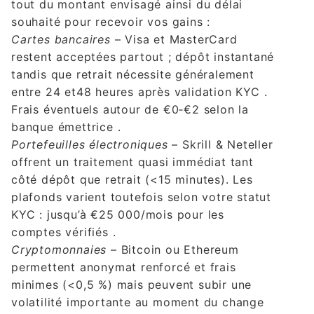
tout du montant envisagé ainsi du délai
souhaité pour recevoir vos gains :
Cartes bancaires
– Visa et MasterCard
restent acceptées partout ; dépôt instantané
tandis que retrait nécessite généralement
entre 24 et48 heures après validation KYC .
Frais éventuels autour de €0‑€2 selon la
banque émettrice .
Portefeuilles électroniques
– Skrill & Neteller
offrent un traitement quasi immédiat tant
côté dépôt que retrait (<15 minutes). Les
plafonds varient toutefois selon votre statut
KYC : jusqu’à €25 000/mois pour les
comptes vérifiés .
Cryptomonnaies
– Bitcoin ou Ethereum
permettent anonymat renforcé et frais
minimes (<0,5 %) mais peuvent subir une
volatilité importante au moment du change