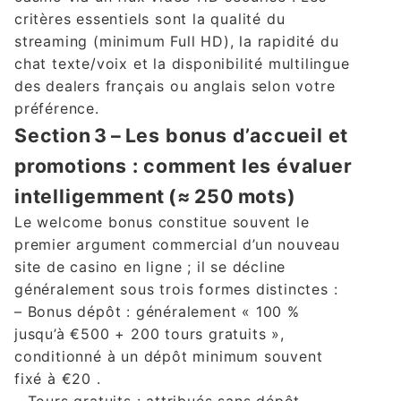
critères essentiels sont la qualité du
streaming (minimum Full HD), la rapidité du
chat texte/voix et la disponibilité multilingue
des dealers français ou anglais selon votre
préférence.
Section 3 – Les bonus d’accueil et
promotions : comment les évaluer
intelligemment (≈ 250 mots)
Le welcome bonus constitue souvent le
premier argument commercial d’un nouveau
site de casino en ligne ; il se décline
généralement sous trois formes distinctes :
– Bonus dépôt : généralement « 100 %
jusqu’à €500 + 200 tours gratuits »,
conditionné à un dépôt minimum souvent
fixé à €20 .
– Tours gratuits : attribués sans dépôt