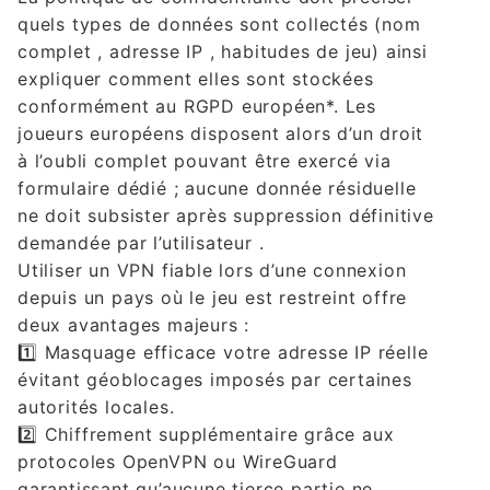
quels types de données sont collectés (nom
complet , adresse IP , habitudes de jeu) ainsi
expliquer comment elles sont stockées
conformément au RGPD européen*. Les
joueurs européens disposent alors d’un droit
à l’oubli complet pouvant être exercé via
formulaire dédié ; aucune donnée résiduelle
ne doit subsister après suppression définitive
demandée par l’utilisateur .
Utiliser un VPN fiable lors d’une connexion
depuis un pays où le jeu est restreint offre
deux avantages majeurs :
1️⃣ Masquage efficace votre adresse IP réelle
évitant géoblocages imposés par certaines
autorités locales.
2️⃣ Chiffrement supplémentaire grâce aux
protocoles OpenVPN ou WireGuard
garantissant qu’aucune tierce partie ne