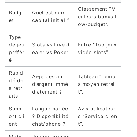
Classement “M
Budg
Quel est mon
eilleurs bonus l
et
capital initial ?
ow‑budget”.
Type
de jeu
Slots vs Live d
Filtre “Top jeux
préfér
ealer vs Poker
vidéo slots”.
é
Rapid
Ai‑je besoin
Tableau “Temp
ité de
d’argent immé
s moyen retrai
s retr
diatement ?
t”.
aits
Supp
Langue parlée
Avis utilisateur
ort cli
? Disponibilité
s “Service clien
ent
chat/phone ?
t”.
Mobil
Je joue princip