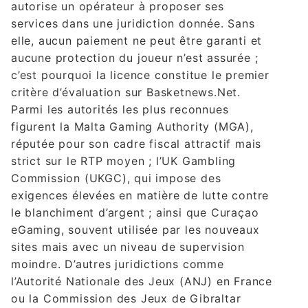
autorise un opérateur à proposer ses
services dans une juridiction donnée. Sans
elle, aucun paiement ne peut être garanti et
aucune protection du joueur n’est assurée ;
c’est pourquoi la licence constitue le premier
critère d’évaluation sur Basketnews.Net.
Parmi les autorités les plus reconnues
figurent la Malta Gaming Authority (MGA),
réputée pour son cadre fiscal attractif mais
strict sur le RTP moyen ; l’UK Gambling
Commission (UKGC), qui impose des
exigences élevées en matière de lutte contre
le blanchiment d’argent ; ainsi que Curaçao
eGaming, souvent utilisée par les nouveaux
sites mais avec un niveau de supervision
moindre. D’autres juridictions comme
l’Autorité Nationale des Jeux (ANJ) en France
ou la Commission des Jeux de Gibraltar