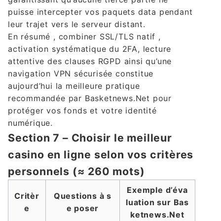
puisse intercepter vos paquets data pendant
leur trajet vers le serveur distant.
En résumé , combiner SSL/TLS natif ,
activation systématique du 2FA, lecture
attentive des clauses RGPD ainsi qu’une
navigation VPN sécurisée constitue
aujourd’hui la meilleure pratique
recommandée par Basketnews.Net pour
protéger vos fonds et votre identité
numérique.
Section 7 – Choisir le meilleur
casino en ligne selon vos critères
personnels (≈ 260 mots)
Exemple d’éva
Critèr
Questions à s
luation sur Bas
e
e poser
ketnews.Net