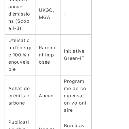
annuel
UKGC,
d’émissio
–
MGA
ns (Scop
e 1‑3)
Utilisatio
n d’énergi
Rareme
Initiative
e 100 % r
nt imp
Green‑IT
enouvela
osée
ble
Program
Achat de
me de co
crédits c
Aucun
mpensati
arbone
on volont
aire
Publicati
Bon à av