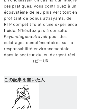
ces pratiques, vous contribuez à un
écosystème de jeu plus vert tout en
profitant de bonus attrayants, de
RTP compétitifs et d’une expérience
fluide. N’hésitez pas à consulter
Psychologuedutravail
pour des
éclairages complémentaires sur la
responsabilité environnementale
dans le secteur du jeu d’argent réel.
コピーURL
この記事を書いた人