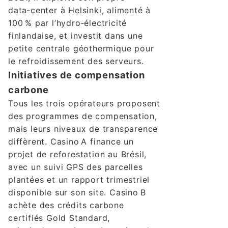
data‑center à Helsinki, alimenté à
100 % par l’hydro‑électricité
finlandaise, et investit dans une
petite centrale géothermique pour
le refroidissement des serveurs.
Initiatives de compensation
carbone
Tous les trois opérateurs proposent
des programmes de compensation,
mais leurs niveaux de transparence
diffèrent. Casino A finance un
projet de reforestation au Brésil,
avec un suivi GPS des parcelles
plantées et un rapport trimestriel
disponible sur son site. Casino B
achète des crédits carbone
certifiés Gold Standard,