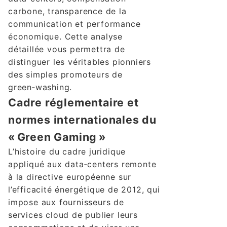
carbone, transparence de la
communication et performance
économique. Cette analyse
détaillée vous permettra de
distinguer les véritables pionniers
des simples promoteurs de
green‑washing.
Cadre réglementaire et
normes internationales du
« Green Gaming »
L’histoire du cadre juridique
appliqué aux data‑centers remonte
à la directive européenne sur
l’efficacité énergétique de 2012, qui
impose aux fournisseurs de
services cloud de publier leurs