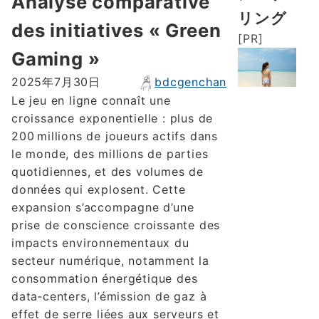
Analyse comparative
リング
des initiatives « Green
[PR]
Gaming »
bdcgenchan
2025年7月30日
Le jeu en ligne connaît une
croissance exponentielle : plus de
200 millions de joueurs actifs dans
le monde, des millions de parties
quotidiennes, et des volumes de
données qui explosent. Cette
expansion s’accompagne d’une
prise de conscience croissante des
impacts environnementaux du
secteur numérique, notamment la
consommation énergétique des
data‑centers, l’émission de gaz à
effet de serre liées aux serveurs et