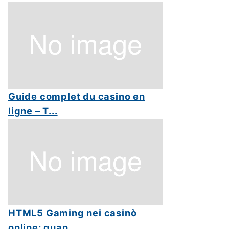
Guide complet du casino en
ligne – T...
HTML5 Gaming nei casinò
online: quan...