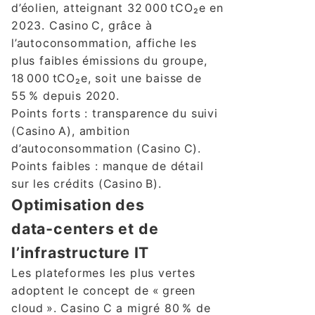
d’éolien, atteignant 32 000 tCO₂e en
2023. Casino C, grâce à
l’autoconsommation, affiche les
plus faibles émissions du groupe,
18 000 tCO₂e, soit une baisse de
55 % depuis 2020.
Points forts : transparence du suivi
(Casino A), ambition
d’autoconsommation (Casino C).
Points faibles : manque de détail
sur les crédits (Casino B).
Optimisation des
data‑centers et de
l’infrastructure IT
Les plateformes les plus vertes
adoptent le concept de « green
cloud ». Casino C a migré 80 % de