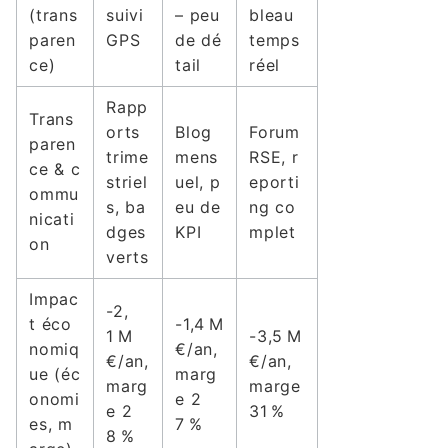
(trans
suivi
– peu
bleau
paren
GPS
de dé
temps
ce)
tail
réel
Rapp
Trans
orts
Blog
Forum
paren
trime
mens
RSE, r
ce & c
striel
uel, p
eporti
ommu
s, ba
eu de
ng co
nicati
dges
KPI
mplet
on
verts
Impac
-2,
t éco
-1,4 M
1 M
-3,5 M
nomiq
€/an,
€/an,
€/an,
ue (éc
marg
marg
marge
onomi
e 2
e 2
31 %
es, m
7 %
8 %