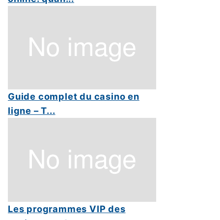
Guide complet du casino en
ligne – T...
Les programmes VIP des