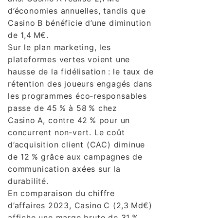
d’économies annuelles, tandis que
Casino B bénéficie d’une diminution
de 1,4 M€.
Sur le plan marketing, les
plateformes vertes voient une
hausse de la fidélisation : le taux de
rétention des joueurs engagés dans
les programmes éco‑responsables
passe de 45 % à 58 % chez
Casino A, contre 42 % pour un
concurrent non‑vert. Le coût
d’acquisition client (CAC) diminue
de 12 % grâce aux campagnes de
communication axées sur la
durabilité.
En comparaison du chiffre
d’affaires 2023, Casino C (2,3 Md€)
affiche une marge brute de 31 %,