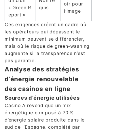
on d’un
Non re
oir pour
« Green R
quis
l’image
eport »
Ces exigences créent un cadre où
les opérateurs qui dépassent le
minimum peuvent se différencier,
mais où le risque de green‑washing
augmente si la transparence n’est
pas garantie.
Analyse des stratégies
d’énergie renouvelable
des casinos en ligne
Sources d’énergie utilisées
Casino A revendique un mix
énergétique composé à 70 %
d’énergie solaire produite dans le
sud de l’Espagne, complété par