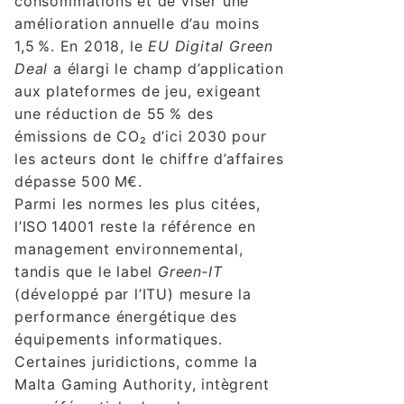
consommations et de viser une
amélioration annuelle d’au moins
1,5 %. En 2018, le
EU Digital Green
Deal
a élargi le champ d’application
aux plateformes de jeu, exigeant
une réduction de 55 % des
émissions de CO₂ d’ici 2030 pour
les acteurs dont le chiffre d’affaires
dépasse 500 M€.
Parmi les normes les plus citées,
l’ISO 14001 reste la référence en
management environnemental,
tandis que le label
Green‑IT
(développé par l’ITU) mesure la
performance énergétique des
équipements informatiques.
Certaines juridictions, comme la
Malta Gaming Authority, intègrent