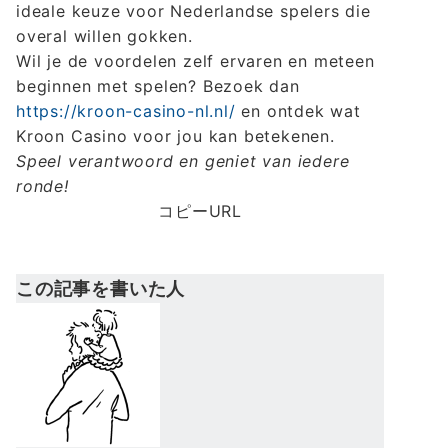
ideale keuze voor Nederlandse spelers die
overal willen gokken.
Wil je de voordelen zelf ervaren en meteen
beginnen met spelen? Bezoek dan
https://kroon-casino-nl.nl/
en ontdek wat
Kroon Casino voor jou kan betekenen.
Speel verantwoord en geniet van iedere
ronde!
コピーURL
この記事を書いた人