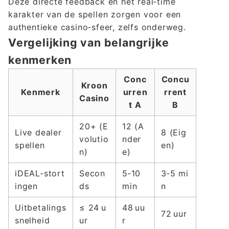
Deze directe feedback en het real‑time
karakter van de spellen zorgen voor een
authentieke casino‑sfeer, zelfs onderweg.
Vergelijking van belangrijke
kenmerken
Conc
Concu
Kroon
Kenmerk
urren
rrent
Casino
t A
B
20+ (E
12 (A
Live dealer
8 (Eig
volutio
nder
spellen
en)
n)
e)
iDEAL‑stort
Secon
5‑10
3‑5 mi
ingen
ds
min
n
Uitbetalings
≤ 24 u
48 uu
72 uur
snelheid
ur
r