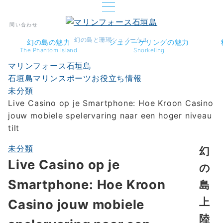
問い合わせ
幻の島と珊瑚シュノーケル
幻の島の魅力
シュノーケリングの魅力
The Phantom island
Snorkeling
マリンフォース石垣島
石垣島マリンスポーツお役立ち情報
未分類
Live Casino op je Smartphone: Hoe Kroon Casino
jouw mobiele spelervaring naar een hoger niveau
tilt
未分類
幻
Live Casino op je
の
Smartphone: Hoe Kroon
島
上
Casino jouw mobiele
陸