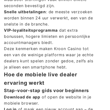
seconden bevestigd zijn.
Snelle uitbetalingen
: de meeste verzoeken
worden binnen 24 uur verwerkt, een van de
snelste in de branche.
VIP‑loyaliteitsprogramma
dat extra
bonussen, hogere limieten en persoonlijke
accountmanagers biedt.
Deze kenmerken maken Kroon Casino tot
een van de weinige platforms waar je echte
dealers kunt spelen zonder gedoe, zelfs als
je alleen een smartphone hebt.
Hoe de mobiele live dealer
ervaring werkt
Stap‑voor‑stap gids voor beginners
Download de app
of open de website in je
mobiele browser.
Log in
of maak een nieuw account aan – de