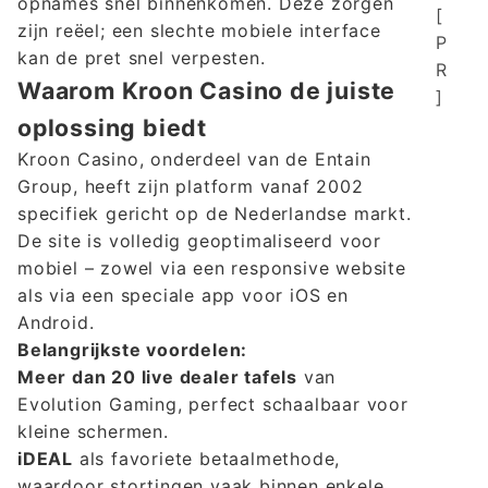
opnames snel binnenkomen. Deze zorgen
[
zijn reëel; een slechte mobiele interface
P
kan de pret snel verpesten.
R
Waarom Kroon Casino de juiste
]
oplossing biedt
Kroon Casino, onderdeel van de Entain
Group, heeft zijn platform vanaf 2002
specifiek gericht op de Nederlandse markt.
De site is volledig geoptimaliseerd voor
mobiel – zowel via een responsive website
als via een speciale app voor iOS en
Android.
Belangrijkste voordelen:
Meer dan 20 live dealer tafels
van
Evolution Gaming, perfect schaalbaar voor
kleine schermen.
iDEAL
als favoriete betaalmethode,
waardoor stortingen vaak binnen enkele