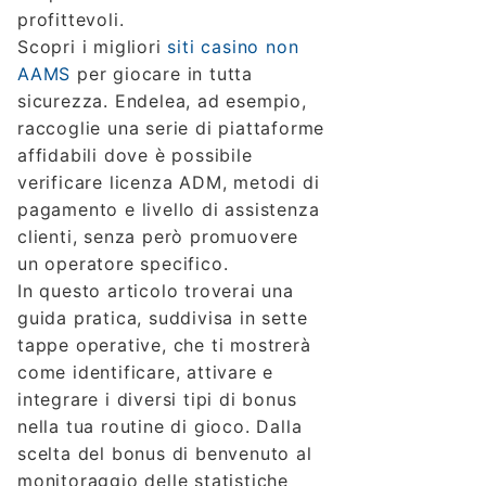
profittevoli.
Scopri i migliori
siti casino non
AAMS
per giocare in tutta
sicurezza. Endelea, ad esempio,
raccoglie una serie di piattaforme
affidabili dove è possibile
verificare licenza ADM, metodi di
pagamento e livello di assistenza
clienti, senza però promuovere
un operatore specifico.
In questo articolo troverai una
guida pratica, suddivisa in sette
tappe operative, che ti mostrerà
come identificare, attivare e
integrare i diversi tipi di bonus
nella tua routine di gioco. Dalla
scelta del bonus di benvenuto al
monitoraggio delle statistiche