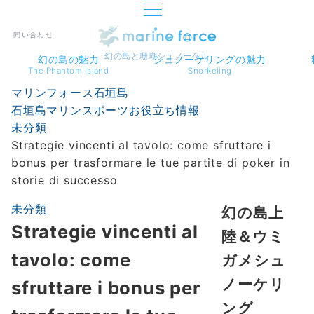
問い合わせ
幻の島と珊瑚シュノーケル
幻の島の魅力
シュノーケリングの魅力
The Phantom island
Snorkeling
マリンフォース石垣島
石垣島マリンスポーツお役立ち情報
未分類
Strategie vincenti al tavolo: come sfruttare i
bonus per trasformare le tue partite di poker in
storie di successo
未分類
幻の島上
Strategie vincenti al
陸＆ウミ
tavolo: come
ガメシュ
ノーケリ
sfruttare i bonus per
ング