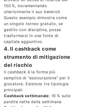
150 %, incrementando
ulteriormente il suo bankroll.
Questo esempio dimostra come
un singolo torneo gratuito, se
gestito con disciplina, possa
trasformarsi in una fonte di
capitale aggiuntivo.
4. Il cashback come
strumento di mitigazione
del rischio
Il cashback è la forma più
semplice di “assicurazione” per il
giocatore. Esistono tre tipologie
principali:
Cashback settimanale
: 10 % sulle
perdite nette della settimana.