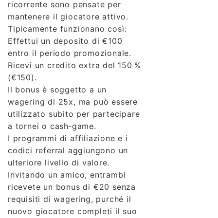
ricorrente sono pensate per
mantenere il giocatore attivo.
Tipicamente funzionano così:
Effettui un deposito di €100
entro il periodo promozionale.
Ricevi un credito extra del 150 %
(€150).
Il bonus è soggetto a un
wagering di 25x, ma può essere
utilizzato subito per partecipare
a tornei o cash‑game.
I programmi di affiliazione e i
codici referral aggiungono un
ulteriore livello di valore.
Invitando un amico, entrambi
ricevete un bonus di €20 senza
requisiti di wagering, purché il
nuovo giocatore completi il suo