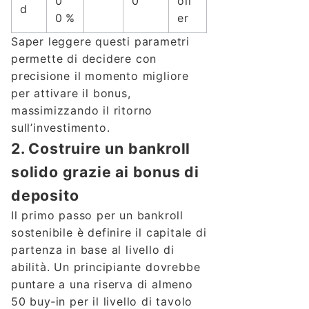
0
0
oll
d
0 %
er
Saper leggere questi parametri
permette di decidere con
precisione il momento migliore
per attivare il bonus,
massimizzando il ritorno
sull’investimento.
2. Costruire un bankroll
solido grazie ai bonus di
deposito
Il primo passo per un bankroll
sostenibile è definire il capitale di
partenza in base al livello di
abilità. Un principiante dovrebbe
puntare a una riserva di almeno
50 buy‑in per il livello di tavolo