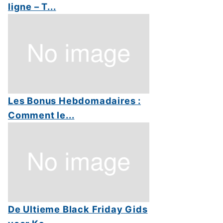
ligne – T...
Les Bonus Hebdomadaires :
Comment le...
De Ultieme Black Friday Gids