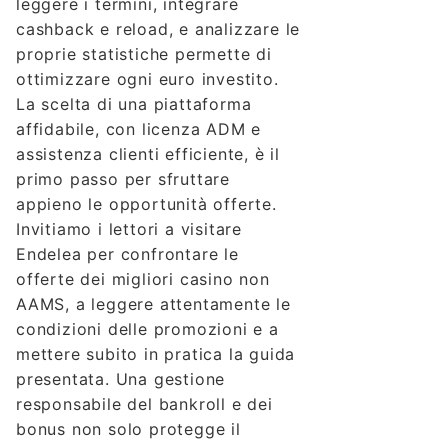
leggere i termini, integrare
cashback e reload, e analizzare le
proprie statistiche permette di
ottimizzare ogni euro investito.
La scelta di una piattaforma
affidabile, con licenza ADM e
assistenza clienti efficiente, è il
primo passo per sfruttare
appieno le opportunità offerte.
Invitiamo i lettori a visitare
Endelea per confrontare le
offerte dei migliori casino non
AAMS, a leggere attentamente le
condizioni delle promozioni e a
mettere subito in pratica la guida
presentata. Una gestione
responsabile del bankroll e dei
bonus non solo protegge il