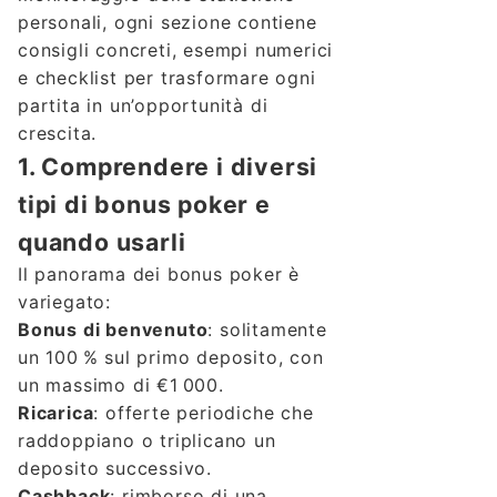
personali, ogni sezione contiene
consigli concreti, esempi numerici
e checklist per trasformare ogni
partita in un’opportunità di
crescita.
1. Comprendere i diversi
tipi di bonus poker e
quando usarli
Il panorama dei bonus poker è
variegato:
Bonus di benvenuto
: solitamente
un 100 % sul primo deposito, con
un massimo di €1 000.
Ricarica
: offerte periodiche che
raddoppiano o triplicano un
deposito successivo.
Cashback
: rimborso di una