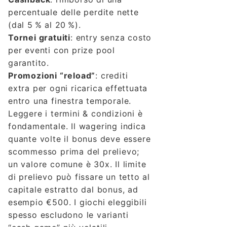
percentuale delle perdite nette
(dal 5 % al 20 %).
Tornei gratuiti
: entry senza costo
per eventi con prize pool
garantito.
Promozioni “reload”
: crediti
extra per ogni ricarica effettuata
entro una finestra temporale.
Leggere i termini & condizioni è
fondamentale. Il wagering indica
quante volte il bonus deve essere
scommesso prima del prelievo;
un valore comune è 30x. Il limite
di prelievo può fissare un tetto al
capitale estratto dal bonus, ad
esempio €500. I giochi eleggibili
spesso escludono le varianti