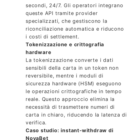
secondi, 24/7. Gli operatori integrano
queste API tramite provider
specializzati, che gestiscono la
riconciliazione automatica e riducono
i costi di settlement.
Tokenizzazione e crittografia
hardware
La tokenizzazione converte i dati
sensibili della carta in un token non
reversibile, mentre i moduli di
sicurezza hardware (HSM) eseguono
le operazioni crittografiche in tempo
reale. Questo approccio elimina la
necessità di trasmettere numeri di
carta in chiaro, riducendo la latenza di
verifica.
Caso studio: instant‑withdraw di
NovaBet