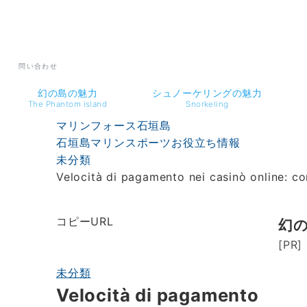
問い合わせ
幻の島の魅力
シュノーケリングの魅力
The Phantom island
Snorkeling
マリンフォース石垣島
石垣島マリンスポーツお役立ち情報
未分類
Velocità di pagamento nei casinò online: co
コピーURL
幻
[PR]
未分類
Velocità di pagamento