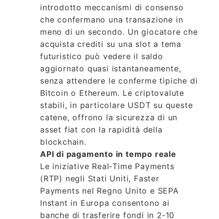
introdotto meccanismi di consenso
che confermano una transazione in
meno di un secondo. Un giocatore che
acquista crediti su una slot a tema
futuristico può vedere il saldo
aggiornato quasi istantaneamente,
senza attendere le conferme tipiche di
Bitcoin o Ethereum. Le criptovalute
stabili, in particolare USDT su queste
catene, offrono la sicurezza di un
asset fiat con la rapidità della
blockchain.
API di pagamento in tempo reale
Le iniziative Real‑Time Payments
(RTP) negli Stati Uniti, Faster
Payments nel Regno Unito e SEPA
Instant in Europa consentono ai
banche di trasferire fondi in 2‑10