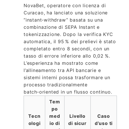
NovaBet, operatore con licenza di
Curacao, ha lanciato una soluzione
“instant‑withdraw” basata su una
combinazione di SEPA Instant e
tokenizzazione. Dopo la verifica KYC
automatica, il 95 % dei prelievi è stato
completato entro 8 secondi, con un
tasso di errore inferiore allo 0,02 %.
L’esperienza ha mostrato come
l’allineamento tra API bancarie e
sistemi interni possa trasformare un
processo tradizionalmente
batch‑oriented in un flusso continuo.
Tem
po
Tecn
med
Livello
Caso
ologi
io di
di sicur
d’uso ti