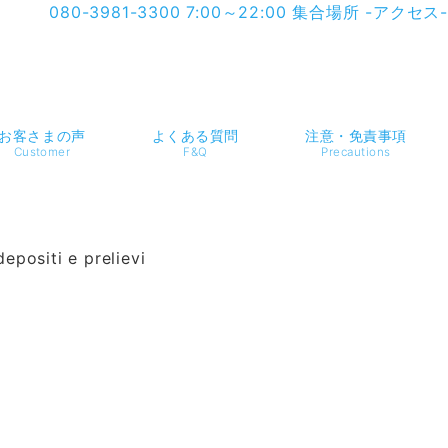
080-3981-3300
7:00～22:00
集合場所 -アクセス-
お客さまの声
よくある質問
注意・免責事項
Customer
F&Q
Precautions
epositi e prelievi