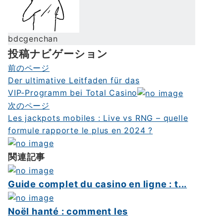
bdcgenchan
投稿ナビゲーション
前のページ
Der ultimative Leitfaden für das
VIP‑Programm bei Total Casino
次のページ
Les jackpots mobiles : Live vs RNG – quelle
formule rapporte le plus en 2024 ?
関連記事
Guide complet du casino en ligne : t...
Noël hanté : comment les