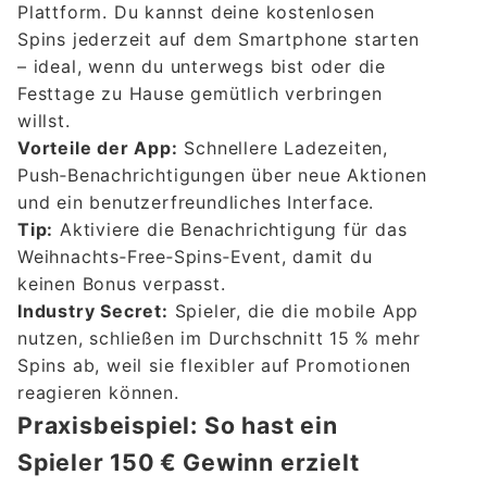
Plattform. Du kannst deine kostenlosen
Spins jederzeit auf dem Smartphone starten
– ideal, wenn du unterwegs bist oder die
Festtage zu Hause gemütlich verbringen
willst.
Vorteile der App:
Schnellere Ladezeiten,
Push‑Benachrichtigungen über neue Aktionen
und ein benutzerfreundliches Interface.
Tip:
Aktiviere die Benachrichtigung für das
Weihnachts‑Free‑Spins‑Event, damit du
keinen Bonus verpasst.
Industry Secret:
Spieler, die die mobile App
nutzen, schließen im Durchschnitt 15 % mehr
Spins ab, weil sie flexibler auf Promotionen
reagieren können.
Praxisbeispiel: So hast ein
Spieler 150 € Gewinn erzielt