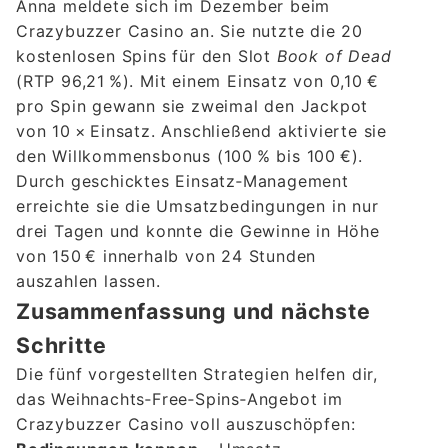
Anna meldete sich im Dezember beim
Crazybuzzer Casino an. Sie nutzte die 20
kostenlosen Spins für den Slot
Book of Dead
(RTP 96,21 %). Mit einem Einsatz von 0,10 €
pro Spin gewann sie zweimal den Jackpot
von 10 × Einsatz. Anschließend aktivierte sie
den Willkommensbonus (100 % bis 100 €).
Durch geschicktes Einsatz‑Management
erreichte sie die Umsatzbedingungen in nur
drei Tagen und konnte die Gewinne in Höhe
von 150 € innerhalb von 24 Stunden
auszahlen lassen.
Zusammenfassung und nächste
Schritte
Die fünf vorgestellten Strategien helfen dir,
das Weihnachts‑Free‑Spins‑Angebot im
Crazybuzzer Casino voll auszuschöpfen: