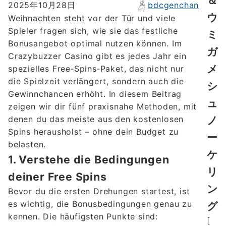
＆
bdcgenchan
2025年10月28日
ウ
Weihnachten steht vor der Tür und viele
Spieler fragen sich, wie sie das festliche
ミ
Bonusangebot optimal nutzen können. Im
ガ
Crazybuzzer Casino gibt es jedes Jahr ein
メ
spezielles Free‑Spins‑Paket, das nicht nur
die Spielzeit verlängert, sondern auch die
シ
Gewinnchancen erhöht. In diesem Beitrag
ュ
zeigen wir dir fünf praxisnahe Methoden, mit
ノ
denen du das meiste aus den kostenlosen
Spins herausholst – ohne dein Budget zu
ー
belasten.
ケ
1. Verstehe die Bedingungen
リ
deiner Free Spins
ン
Bevor du die ersten Drehungen startest, ist
es wichtig, die Bonusbedingungen genau zu
グ
kennen. Die häufigsten Punkte sind:
[