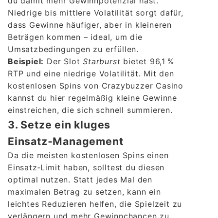
du damit mehr Gewinnpotenzial hast.
Niedrige bis mittlere Volatilität sorgt dafür,
dass Gewinne häufiger, aber in kleineren
Beträgen kommen – ideal, um die
Umsatzbedingungen zu erfüllen.
Beispiel:
Der Slot
Starburst
bietet 96,1 %
RTP und eine niedrige Volatilität. Mit den
kostenlosen Spins von Crazybuzzer Casino
kannst du hier regelmäßig kleine Gewinne
einstreichen, die sich schnell summieren.
3. Setze ein kluges
Einsatz‑Management
Da die meisten kostenlosen Spins einen
Einsatz‑Limit haben, solltest du diesen
optimal nutzen. Statt jedes Mal den
maximalen Betrag zu setzen, kann ein
leichtes Reduzieren helfen, die Spielzeit zu
verlängern und mehr Gewinnchancen zu