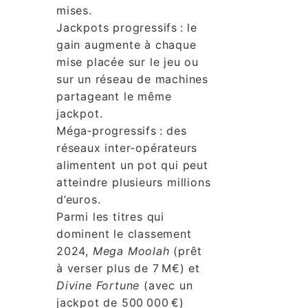
mises.
Jackpots progressifs : le
gain augmente à chaque
mise placée sur le jeu ou
sur un réseau de machines
partageant le même
jackpot.
Méga‑progressifs : des
réseaux inter‑opérateurs
alimentent un pot qui peut
atteindre plusieurs millions
d’euros.
Parmi les titres qui
dominent le classement
2024,
Mega Moolah
(prêt
à verser plus de 7 M€) et
Divine Fortune
(avec un
jackpot de 500 000 €)