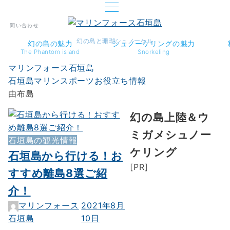
問い合わせ
幻の島と珊瑚シュノーケル
幻の島の魅力
シュノーケリングの魅力
The Phantom island
Snorkeling
マリンフォース石垣島
石垣島マリンスポーツお役立ち情報
由布島
幻の島上陸＆ウ
ミガメシュノー
石垣島の観光情報
ケリング
石垣島から行ける！お
[PR]
すすめ離島8選ご紹
介！
マリンフォース
2021年8月
石垣島
10日