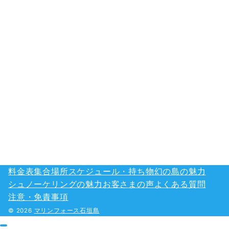
料金表
集合場所
スケジュール・持ち物
幻の島の魅力
シュノーケリングの魅力
お客さまの声
よくある質問
注意・免責事項
© 2026
マリンフォース石垣島